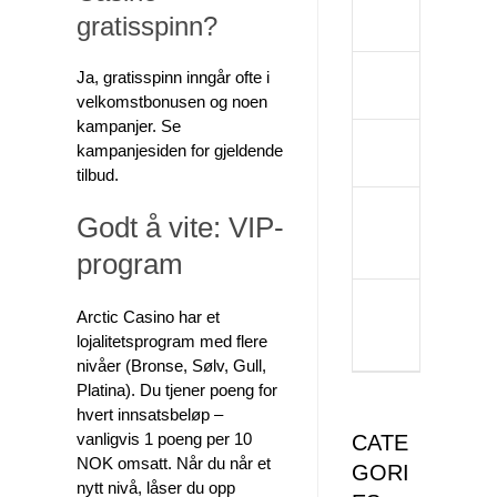
May
gratisspinn?
2015
April
Ja, gratisspinn inngår ofte i
2015
velkomstbonusen og noen
kampanjer. Se
March
kampanjesiden for gjeldende
2015
tilbud.
Febru
Godt å vite: VIP-
ary
program
2015
Janua
Arctic Casino har et
ry
lojalitetsprogram med flere
2015
nivåer (Bronse, Sølv, Gull,
Platina). Du tjener poeng for
hvert innsatsbeløp –
vanligvis 1 poeng per 10
CATE
NOK omsatt. Når du når et
GORI
nytt nivå, låser du opp