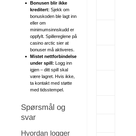
Dece
Bonusen blir ikke
mber
kreditert:
Sjekk om
2017
bonuskoden ble lagt inn
eller om
Nove
minimumsinnskudd er
mber
oppfylt. Spillereglene på
2017
casino arctic sier at
bonuser må aktiveres.
Octob
Mistet nettforbindelse
er
under spill:
Logg inn
2017
igjen – ditt spill skal
Septe
være lagret. Hvis ikke,
mber
ta kontakt med støtte
2017
med tidsstempel.
Augus
Spørsmål og
t 2017
svar
July
2017
Hvordan logger