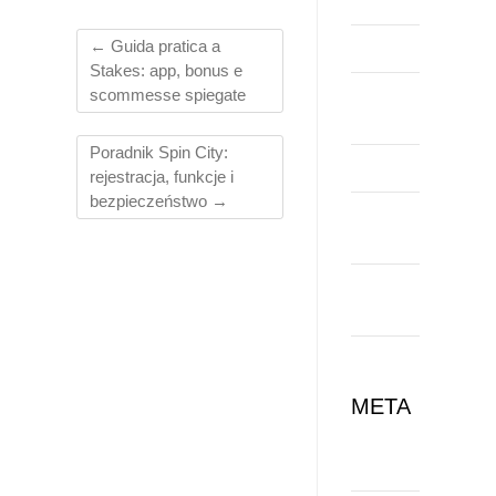
reels
←
Guida pratica a
stake vn
Stakes: app, bonus e
scommesse spiegate
texts
zebroid
Poradnik Spin City:
tortuga
rejestracja, funkcje i
bezpieczeństwo
→
Uncateg
orized
uncatego
ry
META
Log in