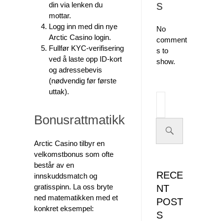
s
din via lenken du
mottar.
Logg inn med din nye
No
Arctic Casino login.
comment
Fullfør KYC-verifisering
s to
ved å laste opp ID-kort
show.
og adressebevis
(nødvendig før første
uttak).
Bonusrattmatikk
Arctic Casino tilbyr en
velkomstbonus som ofte
består av en
RECE
innskuddsmatch og
gratisspinn. La oss bryte
NT
ned matematikken med et
POST
konkret eksempel:
S