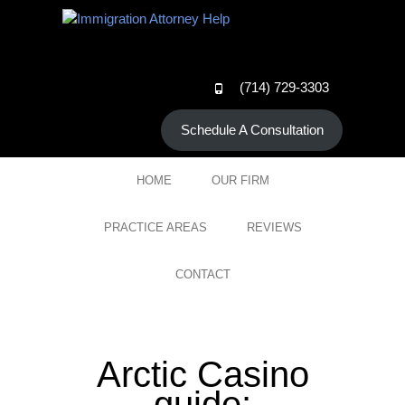
Skip
to
Immigration
content
Attorney
(714) 729-3303
Help
Schedule A Consultation
HOME
OUR FIRM
PRACTICE AREAS
REVIEWS
CONTACT
Arctic Casino
guide: