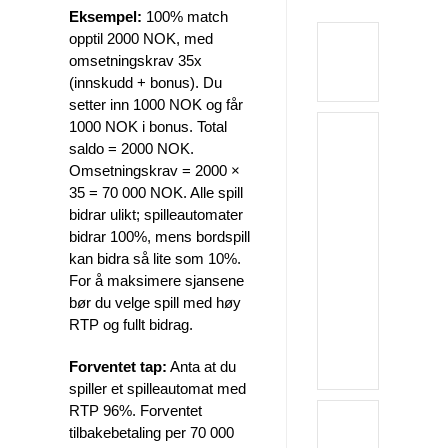
Eksempel:
100% match
opptil 2000 NOK, med
rnpb7
omsetningskrav 35x
t2xot2
(innskudd + bonus). Du
qgcj
setter inn 1000 NOK og får
1000 NOK i bonus. Total
Cash
saldo = 2000 NOK.
Club
Omsetningskrav = 2000 ×
Casin
35 = 70 000 NOK. Alle spill
o
bidrar ulikt; spilleautomater
Vega
bidrar 100%, mens bordspill
s
kan bidra så lite som 10%.
Slots
For å maksimere sjansene
Apps
bør du velge spill med høy
on
RTP og fullt bidrag.
Googl
e
Forventet tap:
Anta at du
Play
spiller et spilleautomat med
RTP 96%. Forventet
ДАРК
tilbakebetaling per 70 000
НЕТ