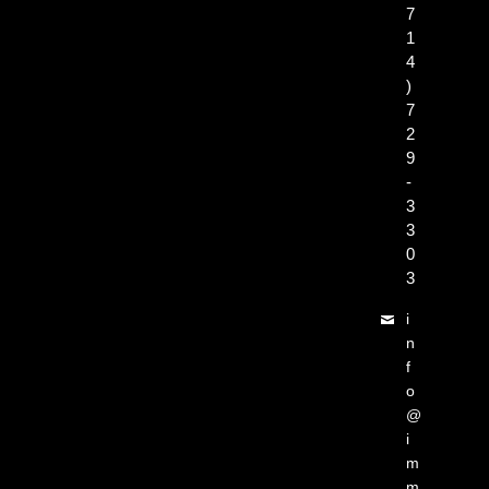
7
1
4
)
7
2
9
-
3
3
0
3
i
n
f
o
@
i
m
m