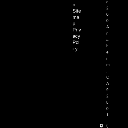
e
n
2
Site
0
ma
0
p
A
Priv
n
acy
a
Poli
h
cy
e
i
m
,
C
A
9
2
8
0
1
(