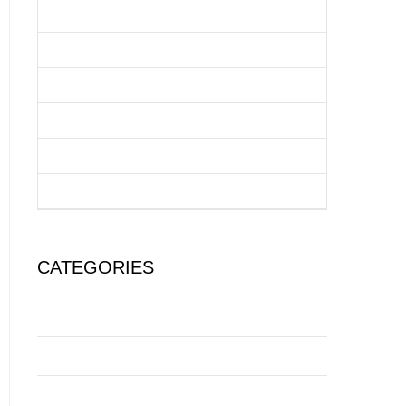
June 2015
May 2015
April 2015
March 2015
February 2015
January 2015
CATEGORIES
03.06
18.05
allinbet-it.com