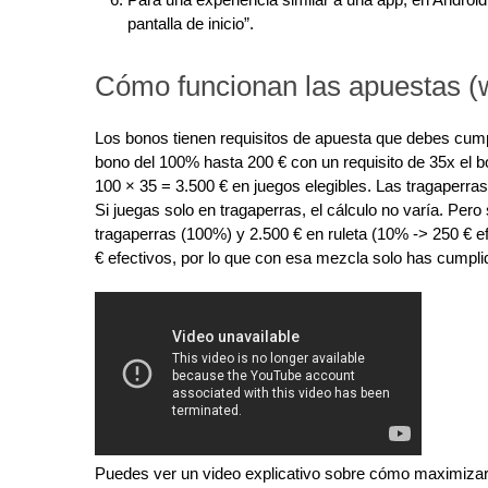
pantalla de inicio”.
Cómo funcionan las apuestas (
Los bonos tienen requisitos de apuesta que debes cumpl
bono del 100% hasta 200 € con un requisito de 35x el b
100 × 35 = 3.500 € en juegos elegibles. Las tragaperras
Si juegas solo en tragaperras, el cálculo no varía. Pero
tragaperras (100%) y 2.500 € en ruleta (10% -> 250 € ef
€ efectivos, por lo que con esa mezcla solo has cumpl
Puedes ver un video explicativo sobre cómo maximizar e