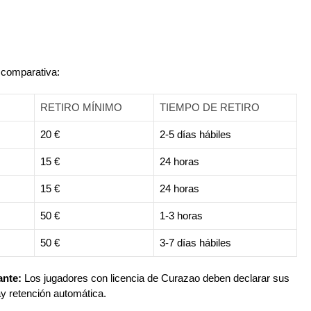
 comparativa:
RETIRO MÍNIMO
TIEMPO DE RETIRO
20 €
2-5 días hábiles
15 €
24 horas
15 €
24 horas
50 €
1-3 horas
50 €
3-7 días hábiles
ante:
Los jugadores con licencia de Curazao deben declarar sus
ay retención automática.