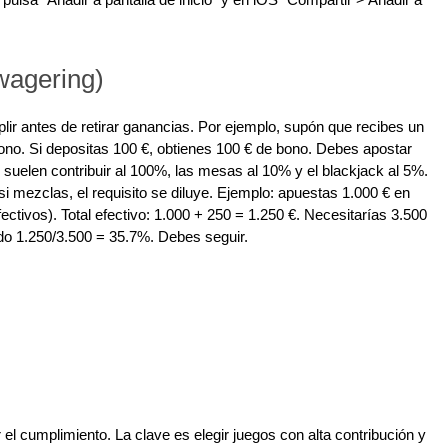
wagering)
ir antes de retirar ganancias. Por ejemplo, supón que recibes un
ono. Si depositas 100 €, obtienes 100 € de bono. Debes apostar
 suelen contribuir al 100%, las mesas al 10% y el blackjack al 5%.
 si mezclas, el requisito se diluye. Ejemplo: apuestas 1.000 € en
ectivos). Total efectivo: 1.000 + 250 = 1.250 €. Necesitarías 3.500
ido 1.250/3.500 = 35.7%. Debes seguir.
l cumplimiento. La clave es elegir juegos con alta contribución y