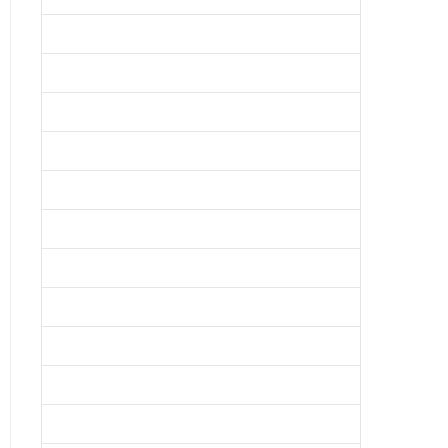
April 2018
March 2018
February 2018
January 2018
December 2017
November 2017
October 2017
September 2017
August 2017
July 2017
June 2017