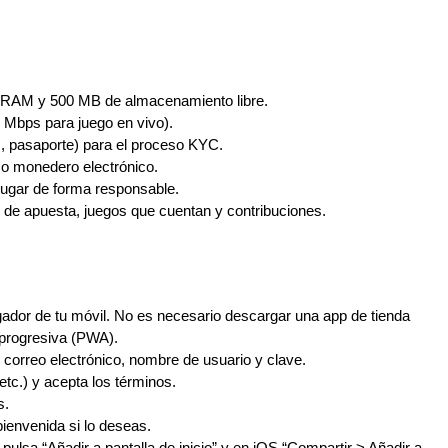
de RAM y 500 MB de almacenamiento libre.
 Mbps para juego en vivo).
, pasaporte) para el proceso KYC.
 o monedero electrónico.
 jugar de forma responsable.
s de apuesta, juegos que cuentan y contribuciones.
ador de tu móvil. No es necesario descargar una app de tienda
 progresiva (PWA).
u correo electrónico, nombre de usuario y clave.
tc.) y acepta los términos.
s.
bienvenida si lo deseas.
pulsa “Añadir a pantalla de inicio” y en iOS “Compartir > Añadir a