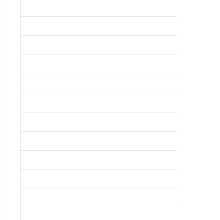
June 2026
May 2026
April 2026
March 2026
December 2018
November 2018
October 2018
September 2018
August 2018
July 2018
June 2018
May 2018