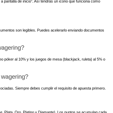
a pantalla de inicio”. Así tendrás un icono que funciona como
ocumentos son legibles. Puedes acelerarlo enviando documentos
wagering?
o póker al 10% y los juegos de mesa (blackjack, ruleta) al 5% o
l wagering?
sociadas. Siempre debes cumplir el requisito de apuesta primero.
e, Plata, Oro, Platino y Diamante). Los puntos se acumulan cada