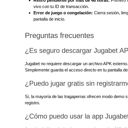
Retiro pendiente por más de 48 horas:
Primero v
vivo con tu ID de transacción.
Error de juego o congelación:
Cierra sesión, lim
pantalla de inicio.
Preguntas frecuentes
¿Es seguro descargar Jugabet A
Jugabet no requiere descargar un archivo APK externo
Simplemente guarda el acceso directo en tu pantalla de 
¿Puedo jugar gratis sin registrar
Sí, la mayoría de las tragaperras ofrecen modo demo si
registro.
¿Cómo puedo usar la app Jugabet