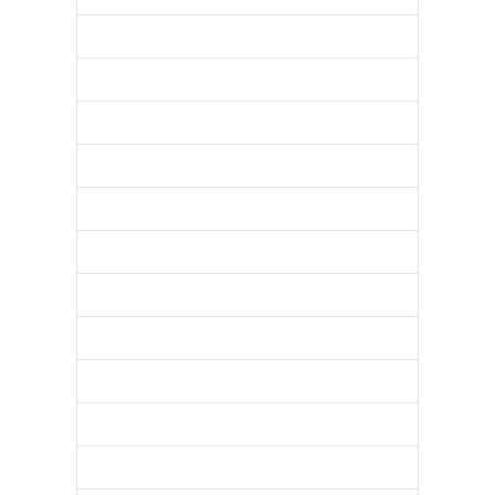
February 2017
January 2017
December 2016
November 2016
October 2016
September 2016
August 2016
July 2016
June 2016
May 2016
April 2016