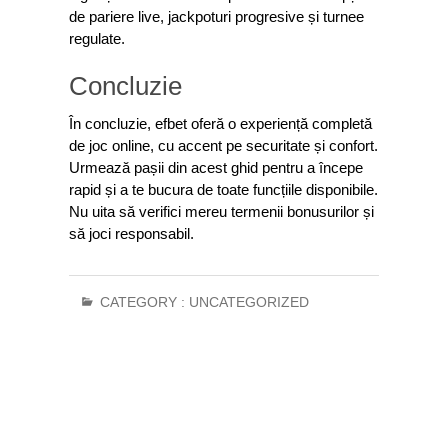
de pariere live, jackpoturi progresive și turnee
regulate.
Concluzie
În concluzie, efbet oferă o experiență completă
de joc online, cu accent pe securitate și confort.
Urmează pașii din acest ghid pentru a începe
rapid și a te bucura de toate funcțiile disponibile.
Nu uita să verifici mereu termenii bonusurilor și
să joci responsabil.
CATEGORY :
UNCATEGORIZED