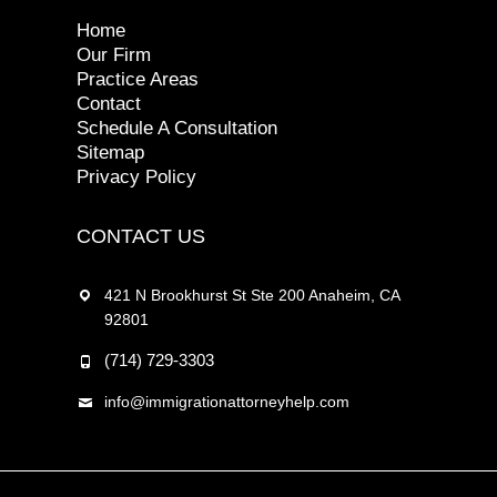
Home
Our Firm
Practice Areas
Contact
Schedule A Consultation
Sitemap
Privacy Policy
CONTACT US
421 N Brookhurst St Ste 200 Anaheim, CA
92801
(714) 729-3303
info@immigrationattorneyhelp.com