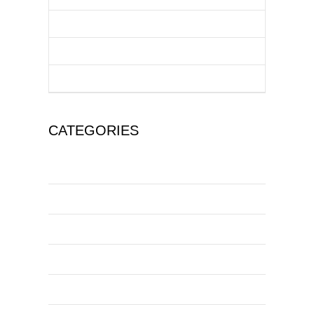
March 2015
February 2015
January 2015
CATEGORIES
03.06
18.05
allinbet-it.com
crownplay zebroid
new