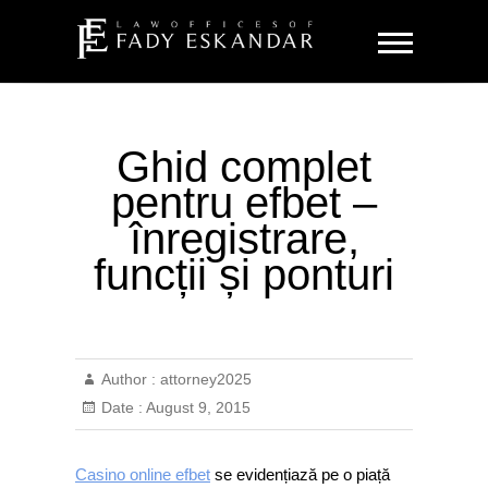
Skip
to
content
Immigration Attorney Help
Ghid complet
pentru efbet –
înregistrare,
funcții și ponturi
Author :
attorney2025
Date :
August 9, 2015
Casino online efbet
se evidențiază pe o piață