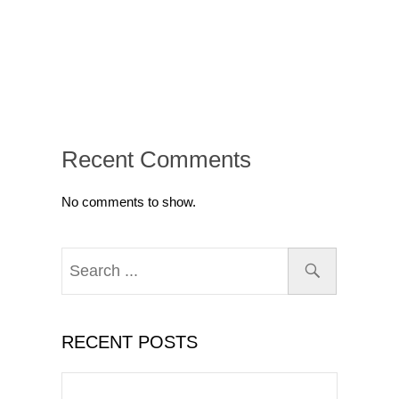
Cash Club Casino Vegas Slots Apps on Google
Play
ДАРКНЕТ КРАКЕН ЗЕРКАЛО САЙТ ШОП
ЗЕРКАЛО KRAKEN TOR ONION САЙТ
SHOP
6ur38jp9l0h0g9fgl1
Recent Comments
No comments to show.
RECENT POSTS
rnpb7t2xot2qgcj