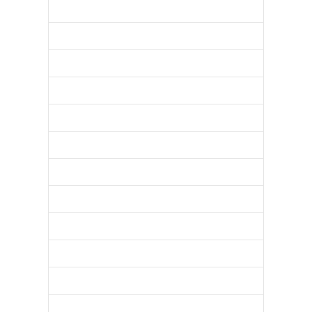
February 2018
January 2018
December 2017
November 2017
October 2017
September 2017
August 2017
July 2017
June 2017
May 2017
April 2017
March 2017