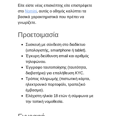
Είτε είστε νέος επισκέπτης είτε επιστρέφετε
στο
Nomini
, αυτός ο οδηγός καλύπτει τα
βασικά χαρακτηριστικά που πρέπει να
γνωρίζετε.
Προετοιμασία
Συσκευή με σύνδεση στο διαδίκτυο
(υπολογιστής, smartphone ή tablet).
Έγκυρη διεύθυνση email και αριθμός
τηλεφώνου.
Έγγραφο ταυτοποίησης (ταυτότητα,
διαβατήριο) για επαλήθευση KYC.
Τρόπος πληρωμής (πιστωτική κάρτα,
ηλεκτρονικό πορτοφόλι, τραπεζικό
έμβασμα).
Ελάχιστη ηλικία 18 ετών ή σύμφωνα με
την τοπική νομοθεσία.