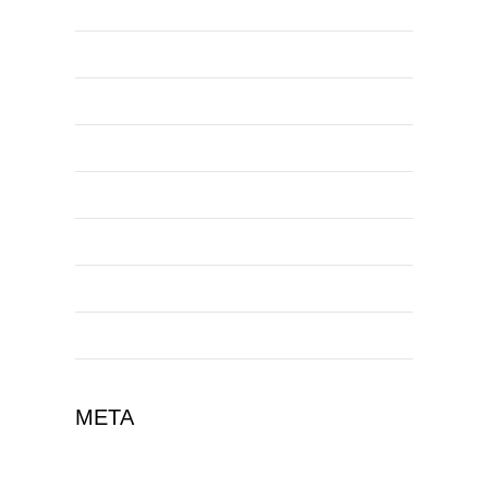
paris
ricky casino
royal reels
stake vn
texts zebroid
tortuga
Uncategorized
uncategory
META
Log in