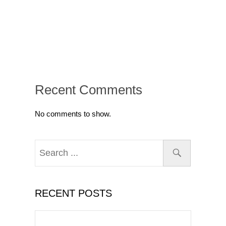
Cash Club Casino Vegas Slots Apps on Google
Play
ДАРКНЕТ КРАКЕН ЗЕРКАЛО САЙТ ШОП
ЗЕРКАЛО KRAKEN TOR ONION САЙТ
SHOP
6ur38jp9l0h0g9fgl1
Recent Comments
No comments to show.
RECENT POSTS
rnpb7t2xot2qgcj