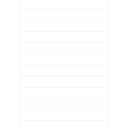
March 2016
February 2016
January 2016
December 2015
November 2015
October 2015
September 2015
August 2015
July 2015
June 2015
May 2015
April 2015