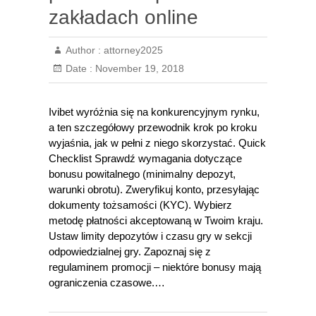
zakładach online
Author :
attorney2025
Date :
November 19, 2018
Ivibet wyróżnia się na konkurencyjnym rynku,
a ten szczegółowy przewodnik krok po kroku
wyjaśnia, jak w pełni z niego skorzystać. Quick
Checklist Sprawdź wymagania dotyczące
bonusu powitalnego (minimalny depozyt,
warunki obrotu). Zweryfikuj konto, przesyłając
dokumenty tożsamości (KYC). Wybierz
metodę płatności akceptowaną w Twoim kraju.
Ustaw limity depozytów i czasu gry w sekcji
odpowiedzialnej gry. Zapoznaj się z
regulaminem promocji – niektóre bonusy mają
ograniczenia czasowe.…