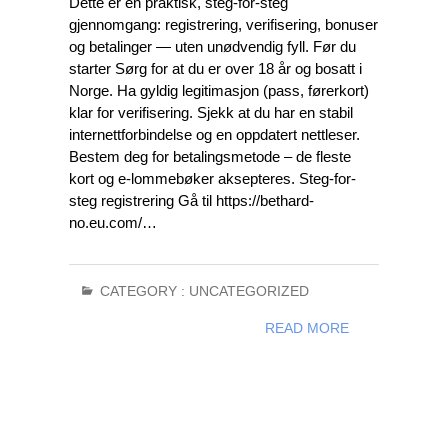
Dette er en praktisk, steg-for-steg
gjennomgang: registrering, verifisering, bonuser
og betalinger — uten unødvendig fyll. Før du
starter Sørg for at du er over 18 år og bosatt i
Norge. Ha gyldig legitimasjon (pass, førerkort)
klar for verifisering. Sjekk at du har en stabil
internettforbindelse og en oppdatert nettleser.
Bestem deg for betalingsmetode – de fleste
kort og e-lommebøker aksepteres. Steg-for-
steg registrering Gå til https://bethard-
no.eu.com/…
CATEGORY :
UNCATEGORIZED
READ MORE