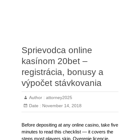
Sprievodca online
kasínom 20bet –
registrácia, bonusy a
výpočet stávkovania
Author :
attorney2025
Date :
November 14, 2018
Before depositing at any online casino, take five
minutes to read this checklist — it covers the
steps most players skip. Overenie licencie,