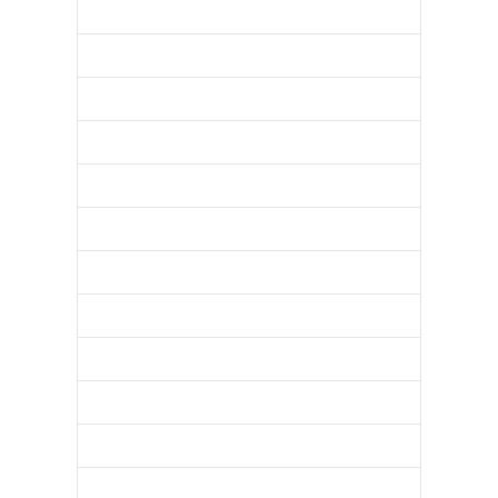
June 2017
May 2017
April 2017
March 2017
February 2017
January 2017
December 2016
November 2016
October 2016
September 2016
August 2016
July 2016