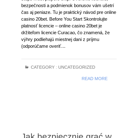
bezpečnosti a podmienok bonusov vám ušetrí
čas aj peniaze. Tu je praktický návod pre online
casino 20bet. Before You Start Skontrolujte
platnosť licencie – online casino 20bet je
držiteľom licencie Curacao, čo znamená, že
výhry podliehajú miestnej dani z príjmu
(odporúčame overiť…
CATEGORY :
UNCATEGORIZED
READ MORE
Jak bezpiecznie grać w