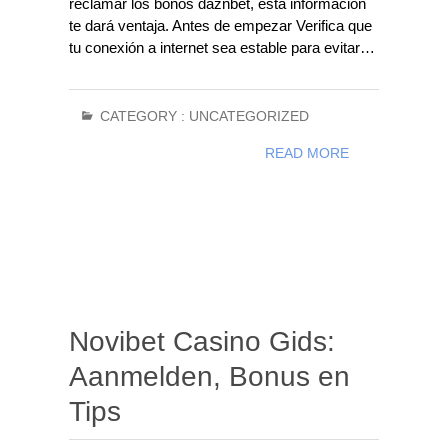
reclamar los bonos daznbet, esta información
te dará ventaja. Antes de empezar Verifica que
tu conexión a internet sea estable para evitar…
CATEGORY :
UNCATEGORIZED
READ MORE
Novibet Casino Gids:
Aanmelden, Bonus en
Tips