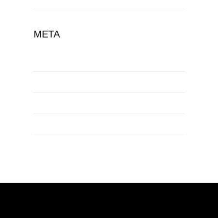
META
Log in
Entries feed
Comments feed
WordPress.org