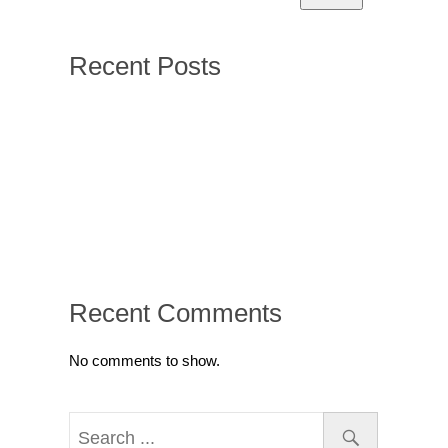
Recent Posts
rnpb7t2xot2qgcj
Cash Club Casino Vegas Slots Apps on Google
Play
ДАРКНЕТ КРАКЕН ЗЕРКАЛО САЙТ ШОП
ЗЕРКАЛО KRAKEN TOR ONION САЙТ
SHOP
6ur38jp9l0h0g9fgl1
Recent Comments
No comments to show.