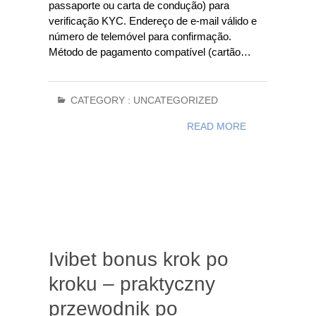
passaporte ou carta de condução) para
verificação KYC. Endereço de e-mail válido e
número de telemóvel para confirmação.
Método de pagamento compatível (cartão…
CATEGORY :
UNCATEGORIZED
READ MORE
Ivibet bonus krok po
kroku – praktyczny
przewodnik po