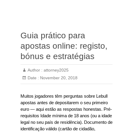
Guia prático para
apostas online: registo,
bónus e estratégias
Author :
attorney2025
Date :
November 20, 2018
Muitos jogadores têm perguntas sobre Lebull
apostas antes de depositarem o seu primeiro
euro — aqui estão as respostas honestas. Pré-
requisitos Idade mínima de 18 anos (ou a idade
legal no seu país de residência). Documento de
identificação válido (cartão de cidadão,