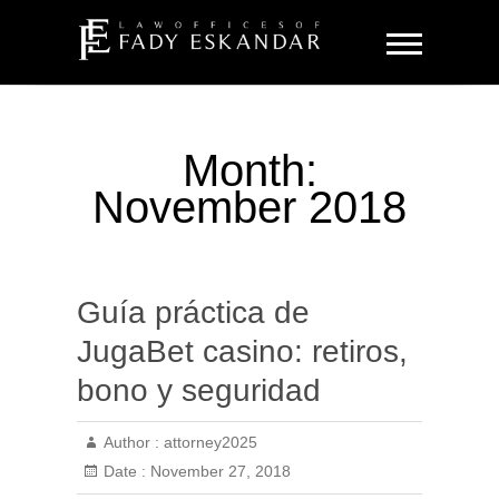
Skip
to
content
Immigration Attorney Help
Month:
November 2018
Guía práctica de
JugaBet casino: retiros,
bono y seguridad
Author :
attorney2025
Date :
November 27, 2018