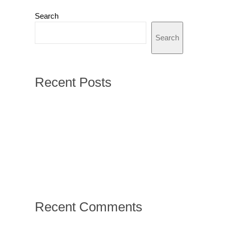
Search
Search
Recent Posts
rnpb7t2xot2qgcj
Cash Club Casino Vegas Slots Apps on Google
Play
ДАРКНЕТ КРАКЕН ЗЕРКАЛО САЙТ ШОП
ЗЕРКАЛО KRAKEN TOR ONION САЙТ
SHOP
6ur38jp9l0h0g9fgl1
Recent Comments