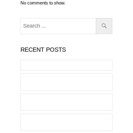
No comments to show.
RECENT POSTS
rnpb7t2xot2qgcj
Cash Club Casino Vegas Slots Apps on
Google Play
ДАРКНЕТ КРАКЕН ЗЕРКАЛО САЙТ
ШОП
ЗЕРКАЛО KRAKEN TOR ONION САЙТ
SHOP