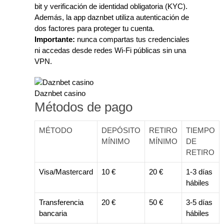
bit y verificación de identidad obligatoria (KYC).
Además, la app daznbet utiliza autenticación de
dos factores para proteger tu cuenta.
Importante:
nunca compartas tus credenciales
ni accedas desde redes Wi-Fi públicas sin una
VPN.
Daznbet casino
Métodos de pago
MÉTODO
DEPÓSITO
RETIRO
TIEMPO
MÍNIMO
MÍNIMO
DE
RETIRO
Visa/Mastercard
10 €
20 €
1-3 días
hábiles
Transferencia
20 €
50 €
3-5 días
bancaria
hábiles