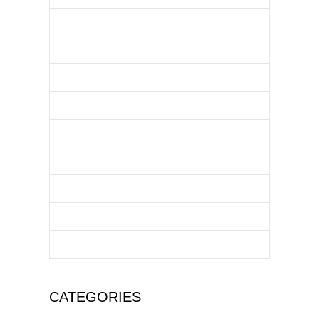
September 2015
August 2015
July 2015
June 2015
May 2015
April 2015
March 2015
February 2015
January 2015
CATEGORIES