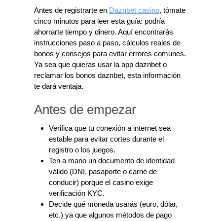
Antes de registrarte en
Daznbet casino
, tómate
cinco minutos para leer esta guía: podría
ahorrarte tiempo y dinero. Aquí encontrarás
instrucciones paso a paso, cálculos reales de
bonos y consejos para evitar errores comunes.
Ya sea que quieras usar la app daznbet o
reclamar los bonos daznbet, esta información
te dará ventaja.
Antes de empezar
Verifica que tu conexión a internet sea
estable para evitar cortes durante el
registro o los juegos.
Ten a mano un documento de identidad
válido (DNI, pasaporte o carné de
conducir) porque el casino exige
verificación KYC.
Decide qué moneda usarás (euro, dólar,
etc.) ya que algunos métodos de pago