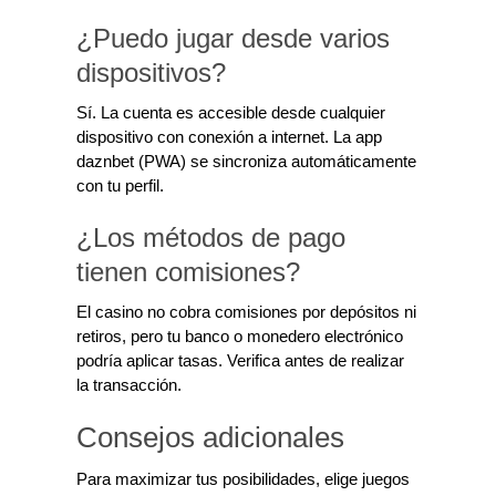
¿Puedo jugar desde varios
dispositivos?
Sí. La cuenta es accesible desde cualquier
dispositivo con conexión a internet. La app
daznbet (PWA) se sincroniza automáticamente
con tu perfil.
¿Los métodos de pago
tienen comisiones?
El casino no cobra comisiones por depósitos ni
retiros, pero tu banco o monedero electrónico
podría aplicar tasas. Verifica antes de realizar
la transacción.
Consejos adicionales
Para maximizar tus posibilidades, elige juegos