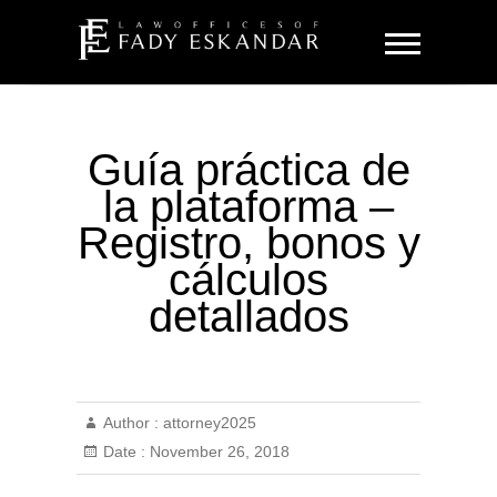
Skip
to
content
Immigration Attorney Help
Guía práctica de
la plataforma –
Registro, bonos y
cálculos
detallados
Author :
attorney2025
Date :
November 26, 2018