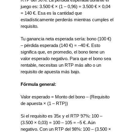
juego es: 3.500 € × (1 – 0,96) = 3.500 € × 0,04
= 140 €. Esa es la cantidad que
estadísticamente perderás mientras cumples el
requisito.
Tu ganancia neta esperada sería: bono (100 €)
– pérdida esperada (140 €) = –40 €. Esto
significa que, en promedio, el bono tiene un
valor esperado negativo. Para que el bono sea
rentable, necesitas un RTP más alto o un
requisito de apuesta más bajo.
Fórmula general:
Valor esperado = Monto del bono – (Requisito
de apuesta × (1 – RTP))
Si el requisito es 35x y el RTP 97%: 100 –
(3.500 × 0,03) = 100 – 105 = –5 €. Aún
negativo. Con un RTP del 98%: 100 – (3.500 ×