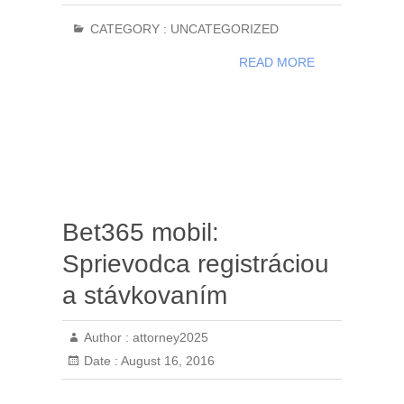
CATEGORY :
UNCATEGORIZED
READ MORE
Bet365 mobil:
Sprievodca registráciou
a stávkovaním
Author :
attorney2025
Date :
August 16, 2016