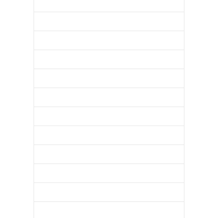
July 2018
June 2018
May 2018
April 2018
March 2018
February 2018
January 2018
December 2017
November 2017
October 2017
September 2017
August 2017