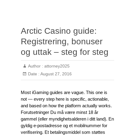
Arctic Casino guide:
Registrering, bonuser
og uttak – steg for steg
Author :
attorney2025
Date :
August 27, 2016
Most iGaming guides are vague. This one is
not — every step here is specific, actionable,
and based on how the platform actually works.
Forutsetninger Du må være minst 18 år
gammel (eller myndighetsalderen i ditt land). En
gyldig e-postadresse og et mobilnummer for
verifisering. Et betalingsmiddel som støttes