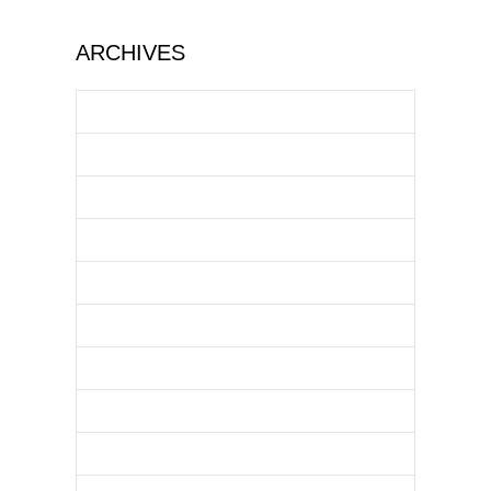
ARCHIVES
June 2026
May 2026
April 2026
March 2026
December 2018
November 2018
October 2018
September 2018
August 2018