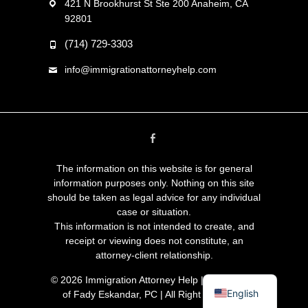
421 N Brookhurst St Ste 200 Anaheim, CA
92801
(714) 729-3303
info@immigrationattorneyhelp.com
Facebook
The information on this website is for general
information purposes only. Nothing on this site
should be taken as legal advice for any individual
case or situation.
This information is not intended to create, and
receipt or viewing does not constitute, an
attorney-client relationship.
Arabic
© 2026
Immigration Attorney Help
|
Law Offices
English
of Fady Eskandar, PC
| All Right Reserved