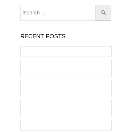
RECENT POSTS
rnpb7t2xot2qgcj
Cash Club Casino Vegas Slots Apps on
Google Play
ДАРКНЕТ КРАКЕН ЗЕРКАЛО САЙТ
ШОП
ЗЕРКАЛО KRAKEN TOR ONION САЙТ
SHOP
6ur38jp9l0h0g9fgl1