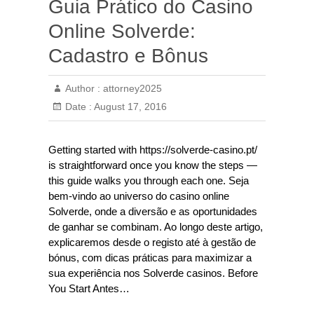
Guia Prático do Casino
Online Solverde:
Cadastro e Bônus
Author :
attorney2025
Date :
August 17, 2016
Getting started with https://solverde-casino.pt/
is straightforward once you know the steps —
this guide walks you through each one. Seja
bem-vindo ao universo do casino online
Solverde, onde a diversão e as oportunidades
de ganhar se combinam. Ao longo deste artigo,
explicaremos desde o registo até à gestão de
bónus, com dicas práticas para maximizar a
sua experiência nos Solverde casinos. Before
You Start Antes…