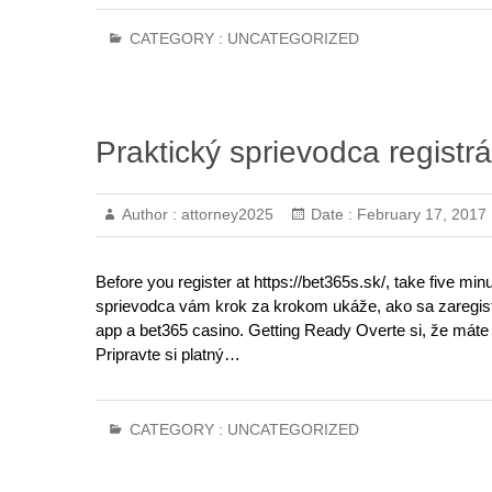
CATEGORY :
UNCATEGORIZED
Praktický sprievodca registr
Author :
attorney2025
Date :
February 17, 2017
Before you register at https://bet365s.sk/, take five mi
sprievodca vám krok za krokom ukáže, ako sa zaregistro
app a bet365 casino. Getting Ready Overte si, že máte
Pripravte si platný…
CATEGORY :
UNCATEGORIZED