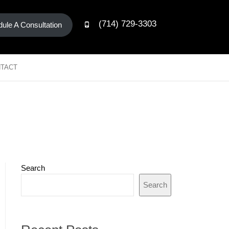
(714) 729-3303
ule A Consultation
TACT
Search
Search