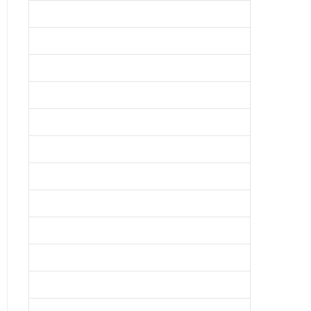
May 2026
April 2026
March 2026
December 2018
November 2018
October 2018
September 2018
August 2018
July 2018
June 2018
May 2018