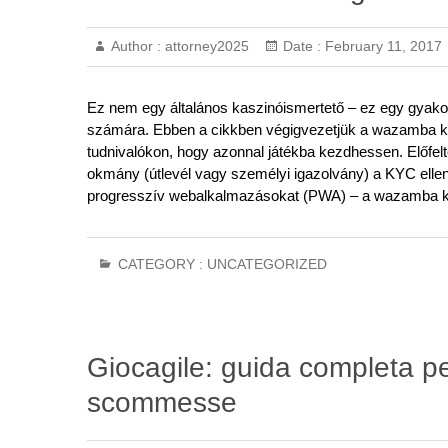
Author :
attorney2025
Date :
February 11, 2017
Ez nem egy általános kaszinóismertető – ez egy gyakor
számára. Ebben a cikkben végigvezetjük a wazamba kas
tudnivalókon, hogy azonnal játékba kezdhessen. Előfe
okmány (útlevél vagy személyi igazolvány) a KYC elle
progresszív webalkalmazásokat (PWA) – a wazamba ka
CATEGORY :
UNCATEGORIZED
Giocagile: guida completa pe
scommesse