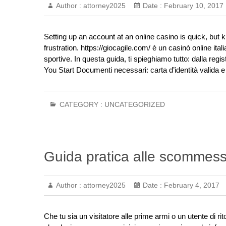
Author :
attorney2025
Date :
February 10, 2017
Setting up an account at an online casino is quick, but
frustration. https://giocagile.com/ è un casinò online 
sportive. In questa guida, ti spieghiamo tutto: dalla regist
You Start Documenti necessari: carta d’identità valida 
CATEGORY :
UNCATEGORIZED
Guida pratica alle scommesse:
Author :
attorney2025
Date :
February 4, 2017
Che tu sia un visitatore alle prime armi o un utente di ri