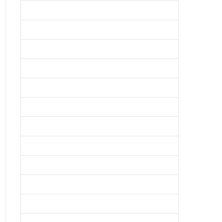
April 2017
March 2017
February 2017
January 2017
December 2016
November 2016
October 2016
September 2016
August 2016
July 2016
June 2016