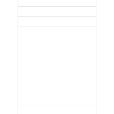
October 2017
September 2017
August 2017
July 2017
June 2017
May 2017
April 2017
March 2017
February 2017
January 2017
December 2016
November 2016