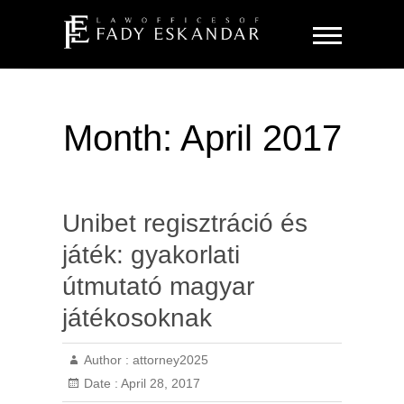
Skip
to
content
Immigration Attorney Help
Month:
April 2017
Unibet regisztráció és
játék: gyakorlati
útmutató magyar
játékosoknak
Author :
attorney2025
Date :
April 28, 2017