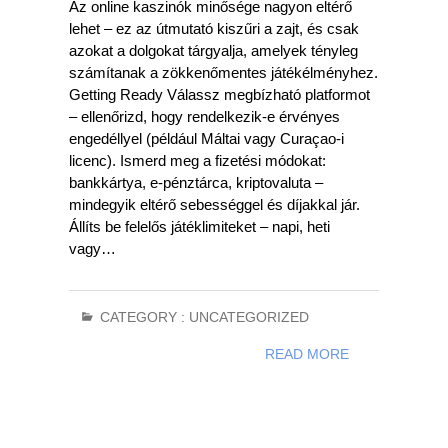
Az online kaszinók minősége nagyon eltérő
lehet – ez az útmutató kiszűri a zajt, és csak
azokat a dolgokat tárgyalja, amelyek tényleg
számítanak a zökkenőmentes játékélményhez.
Getting Ready Válassz megbízható platformot
– ellenőrizd, hogy rendelkezik-e érvényes
engedéllyel (például Máltai vagy Curaçao-i
licenc). Ismerd meg a fizetési módokat:
bankkártya, e-pénztárca, kriptovaluta –
mindegyik eltérő sebességgel és díjakkal jár.
Állíts be felelős játéklimiteket – napi, heti
vagy…
CATEGORY :
UNCATEGORIZED
READ MORE