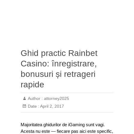
Ghid practic Rainbet
Casino: înregistrare,
bonusuri și retrageri
rapide
Author :
attorney2025
Date :
April 2, 2017
Majoritatea ghidurilor de iGaming sunt vagi.
Acesta nu este — fiecare pas aici este specific,