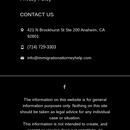
CONTACT US
421 N Brookhurst St Ste 200 Anaheim, CA
92801
(714) 729-3303
info@immigrationattorneyhelp.com
Facebook
The information on this website is for general
information purposes only. Nothing on this site
should be taken as legal advice for any individual
case or situation.
This information is not intended to create, and
receipt or viewing does not constitute, an