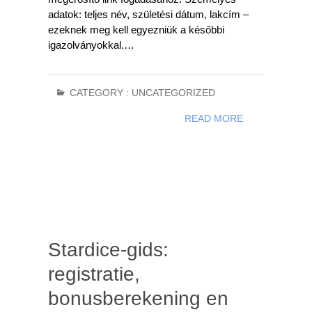
adatok: teljes név, születési dátum, lakcím –
ezeknek meg kell egyezniük a későbbi
igazolványokkal.…
CATEGORY :
UNCATEGORIZED
READ MORE
Stardice-gids:
registratie,
bonusberekening en