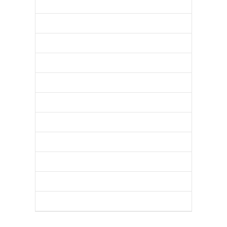
November 2015
October 2015
September 2015
August 2015
July 2015
June 2015
May 2015
April 2015
March 2015
February 2015
January 2015