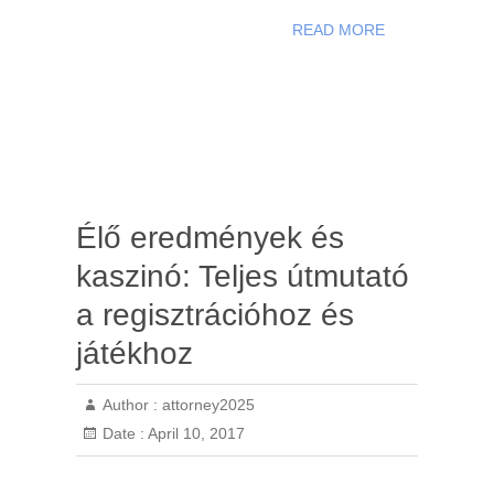
READ MORE
Élő eredmények és
kaszinó: Teljes útmutató
a regisztrációhoz és
játékhoz
Author :
attorney2025
Date :
April 10, 2017