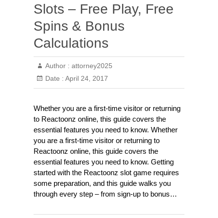
Slots – Free Play, Free
Spins & Bonus
Calculations
Author :
attorney2025
Date :
April 24, 2017
Whether you are a first-time visitor or returning
to Reactoonz online, this guide covers the
essential features you need to know. Whether
you are a first-time visitor or returning to
Reactoonz online, this guide covers the
essential features you need to know. Getting
started with the Reactoonz slot game requires
some preparation, and this guide walks you
through every step – from sign-up to bonus…