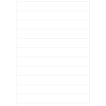
October 2016
September 2016
August 2016
July 2016
June 2016
May 2016
April 2016
March 2016
February 2016
January 2016
December 2015