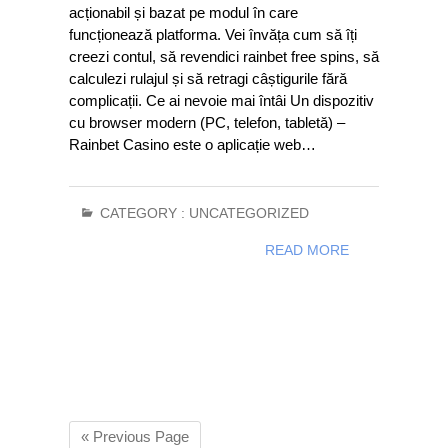
acționabil și bazat pe modul în care
funcționează platforma. Vei învăța cum să îți
creezi contul, să revendici rainbet free spins, să
calculezi rulajul și să retragi câștigurile fără
complicații. Ce ai nevoie mai întâi Un dispozitiv
cu browser modern (PC, telefon, tabletă) –
Rainbet Casino este o aplicație web…
CATEGORY :
UNCATEGORIZED
READ MORE
« Previous Page