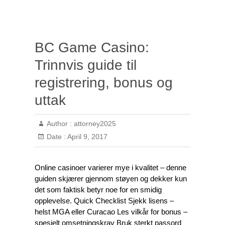
BC Game Casino:
Trinnvis guide til
registrering, bonus og
uttak
Author :
attorney2025
Date :
April 9, 2017
Online casinoer varierer mye i kvalitet – denne
guiden skjærer gjennom støyen og dekker kun
det som faktisk betyr noe for en smidig
opplevelse. Quick Checklist Sjekk lisens –
helst MGA eller Curacao Les vilkår for bonus –
spesielt omsetningskrav Bruk sterkt passord