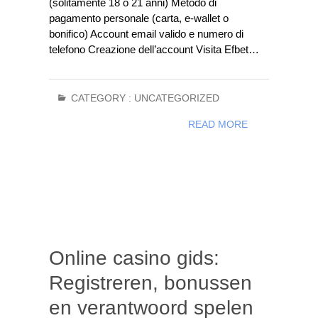
(solitamente 18 o 21 anni) Metodo di
pagamento personale (carta, e‑wallet o
bonifico) Account email valido e numero di
telefono Creazione dell’account Visita Efbet…
CATEGORY :
UNCATEGORIZED
READ MORE
Online casino gids:
Registreren, bonussen
en verantwoord spelen