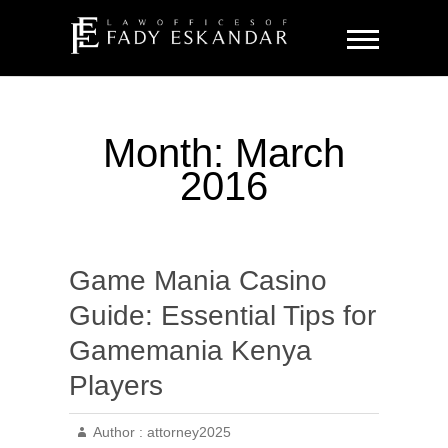
Skip
to
content
Immigration Attorney Help
Month:
March
2016
Game Mania Casino
Guide: Essential Tips for
Gamemania Kenya
Players
Author :
attorney2025