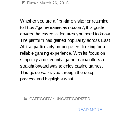
Date :
March 26, 2016
Whether you are a first-time visitor or returning
to https://gamemaniacasino.com/, this guide
covers the essential features you need to know.
The platform has gained popularity across East
Africa, particularly among users looking for a
reliable gaming experience. With its focus on
simplicity and security, game mania offers a
straightforward way to enjoy casino games.
This guide walks you through the setup
process and highlights what…
CATEGORY :
UNCATEGORIZED
READ MORE