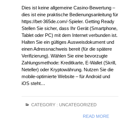
Dies ist keine allgemeine Casino-Bewertung –
dies ist eine praktische Bedienungsanleitung für
https://bet-365de.com/-Spieler. Getting Ready
Stellen Sie sicher, dass Ihr Gerät (Smartphone,
Tablet oder PC) mit dem Internet verbunden ist.
Halten Sie ein gültiges Ausweisdokument und
einen Adressnachweis bereit (für die spätere
Verifizierung). Wählen Sie eine bevorzugte
Zahlungsmethode: Kreditkarte, E-Wallet (Skrill,
Neteller) oder Kryptowährung. Nutzen Sie die
mobile-optimierte Website – für Android und
iOS steht…
CATEGORY :
UNCATEGORIZED
READ MORE