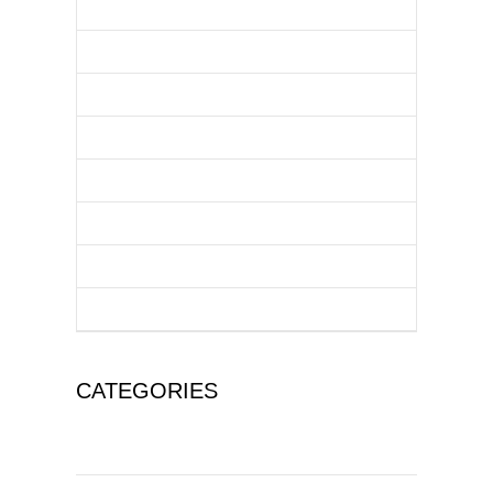
August 2015
July 2015
June 2015
May 2015
April 2015
March 2015
February 2015
January 2015
CATEGORIES
03.06