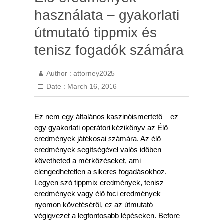
használata – gyakorlati
útmutató tippmix és
tenisz fogadók számára
Author :
attorney2025
Date :
March 16, 2016
Ez nem egy általános kaszinóismertető – ez
egy gyakorlati operátori kézikönyv az Élő
eredmények játékosai számára. Az élő
eredmények segítségével valós időben
követheted a mérkőzéseket, ami
elengedhetetlen a sikeres fogadásokhoz.
Legyen szó tippmix eredmények, tenisz
eredmények vagy élő foci eredmények
nyomon követéséről, ez az útmutató
végigvezet a legfontosabb lépéseken. Before