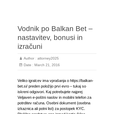
Vodnik po Balkan Bet –
nastavitev, bonusi in
izračuni
Author :
attorney2025
Date :
March 21, 2016
Veliko igralcev ima vprašanja o https://balkan-
bet.si/ preden položijo prvi evro – tukaj so
iskreni odgovori. Kaj potrebujete najprej
Veljaven e-poštni naslov in mobilni telefon za
potrditev računa. Osebni dokument (osebna
izkaznica ali potni list) za postopek KYC.