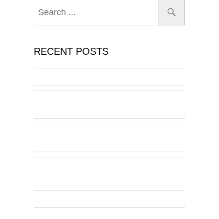
RECENT POSTS
rnpb7t2xot2qgcj
Cash Club Casino Vegas Slots Apps on
Google Play
ДАРКНЕТ КРАКЕН ЗЕРКАЛО САЙТ
ШОП
ЗЕРКАЛО KRAKEN TOR ONION САЙТ
SHOP
6ur38jp9l0h0g9fgl1