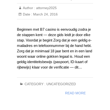
Author :
attorney2025
Date :
March 24, 2016
Beginnen met B7 casino is eenvoudig zodra je
de stappen kent — deze gids leidt je door elke
stap. Voordat je begint Zorg dat je een geldig e-
mailadres en telefoonnummer bij de hand hebt.
Zorg dat je minimaal 18 jaar bent en in een land
woont waar online gokken legaal is. Houd een
geldig identiteitsbewijs (paspoort, ID-kaart of
rijbewijs) klaar voor de verificatie — dit…
CATEGORY :
UNCATEGORIZED
READ MORE