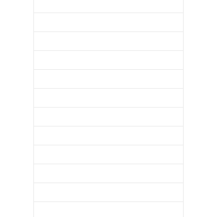
July 2017
June 2017
May 2017
April 2017
March 2017
February 2017
January 2017
December 2016
November 2016
October 2016
September 2016
August 2016