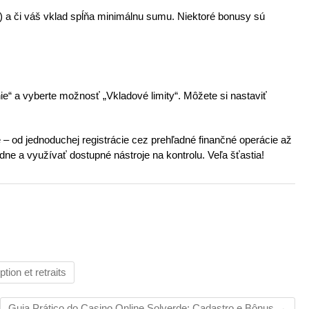
ý) a či váš vklad spĺňa minimálnu sumu. Niektoré bonusy sú
nie“ a vyberte možnosť „Vkladové limity“. Môžete si nastaviť
– od jednoduchej registrácie cez prehľadné finančné operácie až
ne a využívať dostupné nástroje na kontrolu. Veľa šťastia!
tion et retraits
Guia Prático do Casino Online Solverde: Cadastro e Bônus
→