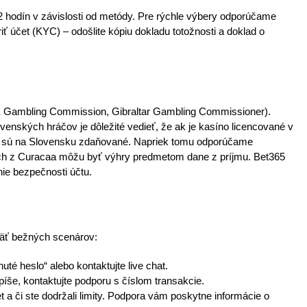
 hodín v závislosti od metódy. Pre rýchle výbery odporúčame
ť účet (KYC) – odošlite kópiu dokladu totožnosti a doklad o
UK Gambling Commission, Gibraltar Gambling Commissioner).
venských hráčov je dôležité vedieť, že ak je kasíno licencované v
ie sú na Slovensku zdaňované. Napriek tomu odporúčame
nciách z Curacaa môžu byť výhry predmetom dane z príjmu. Bet365
nie bezpečnosti účtu.
päť bežných scenárov:
té heslo“ alebo kontaktujte live chat.
píše, kontaktujte podporu s číslom transakcie.
et a či ste dodržali limity. Podpora vám poskytne informácie o