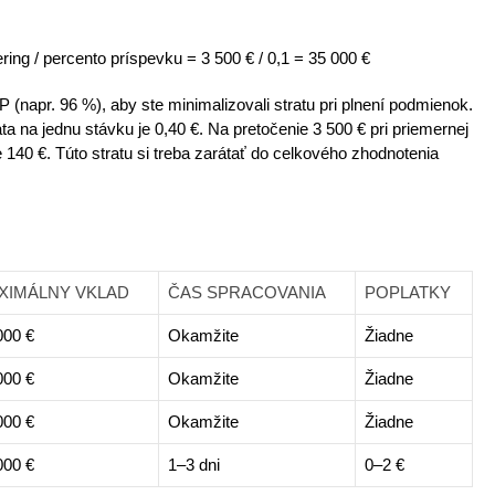
ng / percento príspevku = 3 500 € / 0,1 = 35 000 €
(napr. 96 %), aby ste minimalizovali stratu pri plnení podmienok.
 na jednu stávku je 0,40 €. Na pretočenie 3 500 € pri priemernej
e 140 €. Túto stratu si treba zarátať do celkového zhodnotenia
XIMÁLNY VKLAD
ČAS SPRACOVANIA
POPLATKY
000 €
Okamžite
Žiadne
000 €
Okamžite
Žiadne
000 €
Okamžite
Žiadne
000 €
1–3 dni
0–2 €