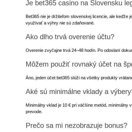
Je bet365 casino na Slovensku le
Bet365 nie je držiteľom slovenskej licencie, ale keďže j
využívať a výhry nie sú zdaňované.
Ako dlho trvá overenie účtu?
Overenie zvyčajne trvá 24–48 hodín. Po odoslaní doku
Môžem použiť rovnaký účet na špo
Áno, jeden účet bet365 slúži na všetky produkty vrátane
Aké sú minimálne vklady a výbery
Minimálny vklad je 10 € pri väčšine metód, minimálny 
prevode.
Prečo sa mi nezobrazuje bonus?