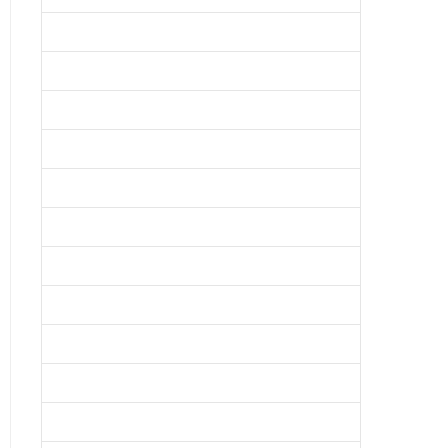
April 2026
March 2026
December 2018
November 2018
October 2018
September 2018
August 2018
July 2018
June 2018
May 2018
April 2018