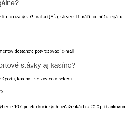
gálne?
e licencovaný v Gibraltári (EÚ), slovenskí hráči ho môžu legálne
mentov dostanete potvrdzovací e‑mail.
rtové stávky aj kasíno?
 športu, kasína, live kasína a pokeru.
?
výber je 10 € pri elektronických peňaženkách a 20 € pri bankovom