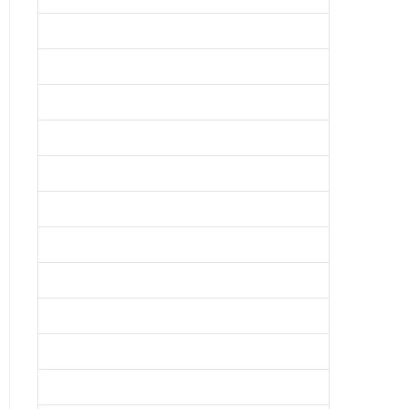
April 2018
March 2018
February 2018
January 2018
December 2017
November 2017
October 2017
September 2017
August 2017
July 2017
June 2017