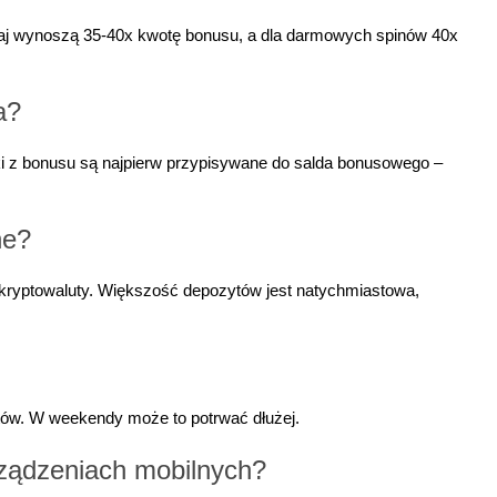
zaj wynoszą 35-40x kwotę bonusu, a dla darmowych spinów 40x
a?
dki z bonusu są najpierw przypisywane do salda bonusowego –
ne?
ne kryptowaluty. Większość depozytów jest natychmiastowa,
ów. W weekendy może to potrwać dłużej.
rządzeniach mobilnych?