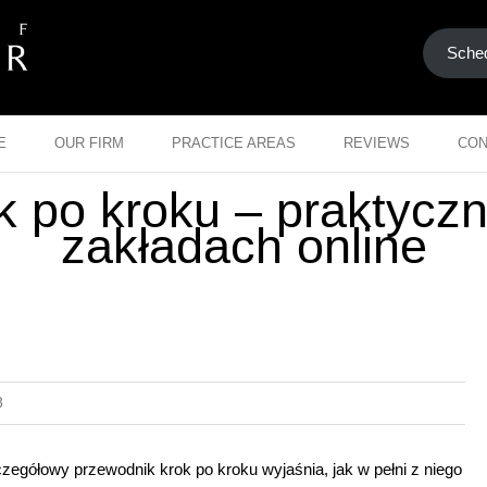
Sched
Immigration Attorney Help
E
OUR FIRM
PRACTICE AREAS
REVIEWS
CON
ok po kroku – praktycz
zakładach online
8
zegółowy przewodnik krok po kroku wyjaśnia, jak w pełni z niego