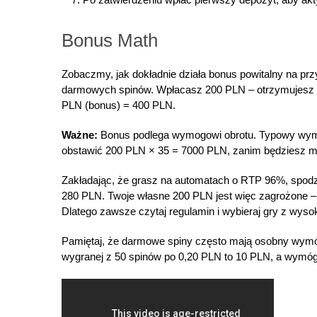
Bonus Math
Zobaczmy, jak dokładnie działa bonus powitalny na pr
darmowych spinów. Wpłacasz 200 PLN – otrzymujesz 2
PLN (bonus) = 400 PLN.
Ważne:
Bonus podlega wymogowi obrotu. Typowy wymó
obstawić 200 PLN × 35 = 7000 PLN, zanim będziesz mó
Zakładając, że grasz na automatach o RTP 96%, spodz
280 PLN. Twoje własne 200 PLN jest więc zagrożone – 
Dlatego zawsze czytaj regulamin i wybieraj gry z wys
Pamiętaj, że darmowe spiny często mają osobny wymóg 
wygranej z 50 spinów po 0,20 PLN to 10 PLN, a wymóg 