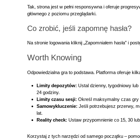
Tak, strona jest w pełni responsywna i oferuje progr
głównego z poziomu przeglądarki.
Co zrobić, jeśli zapomnę hasła?
Na stronie logowania kliknij „Zapomniałem hasła” i post
Worth Knowing
Odpowiedzialna gra to podstawa. Platforma oferuje kil
Limity depozytów:
Ustal dzienny, tygodniowy lub 
24 godziny.
Limity czasu sesji:
Określ maksymalny czas gry –
Samowykluczenie:
Jeśli potrzebujesz przerwy, 
lat.
Reality check:
Ustaw przypomnienie co 15, 30 lub
Korzystaj z tych narzędzi od samego początku – pomo