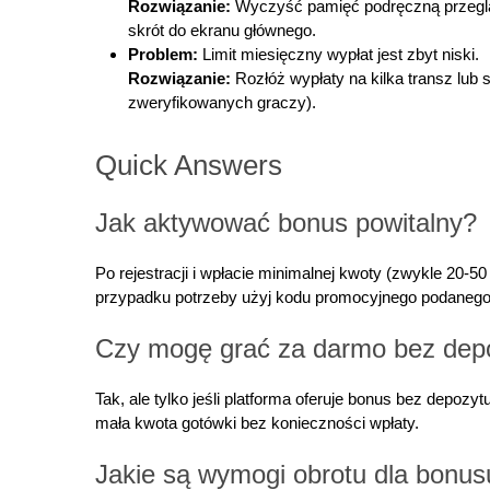
Rozwiązanie:
Wyczyść pamięć podręczną przegląda
skrót do ekranu głównego.
Problem:
Limit miesięczny wypłat jest zbyt niski.
Rozwiązanie:
Rozłóż wypłaty na kilka transz lub s
zweryfikowanych graczy).
Quick Answers
Jak aktywować bonus powitalny?
Po rejestracji i wpłacie minimalnej kwoty (zwykle 20-
przypadku potrzeby użyj kodu promocyjnego podanego 
Czy mogę grać za darmo bez dep
Tak, ale tylko jeśli platforma oferuje bonus bez depoz
mała kwota gotówki bez konieczności wpłaty.
Jakie są wymogi obrotu dla bonus