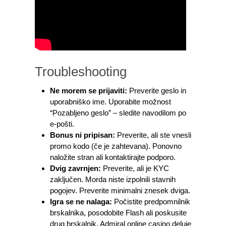
Troubleshooting
Ne morem se prijaviti:
Preverite geslo in
uporabniško ime. Uporabite možnost
“Pozabljeno geslo” – sledite navodilom po
e-pošti.
Bonus ni pripisan:
Preverite, ali ste vnesli
promo kodo (če je zahtevana). Ponovno
naložite stran ali kontaktirajte podporo.
Dvig zavrnjen:
Preverite, ali je KYC
zaključen. Morda niste izpolnili stavnih
pogojev. Preverite minimalni znesek dviga.
Igra se ne nalaga:
Počistite predpomnilnik
brskalnika, posodobite Flash ali poskusite
drug brskalnik. Admiral online casino deluje