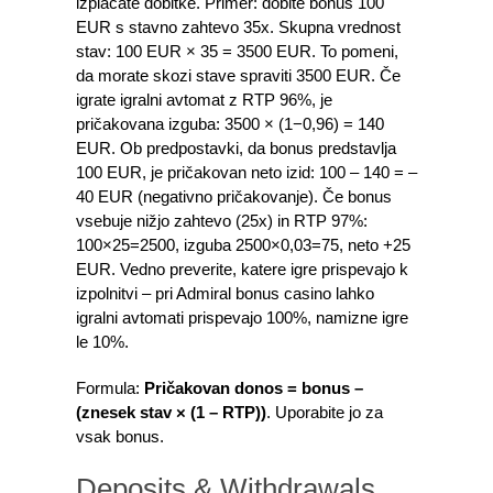
izplačate dobitke. Primer: dobite bonus 100
EUR s stavno zahtevo 35x. Skupna vrednost
stav: 100 EUR × 35 = 3500 EUR. To pomeni,
da morate skozi stave spraviti 3500 EUR. Če
igrate igralni avtomat z RTP 96%, je
pričakovana izguba: 3500 × (1−0,96) = 140
EUR. Ob predpostavki, da bonus predstavlja
100 EUR, je pričakovan neto izid: 100 – 140 = –
40 EUR (negativno pričakovanje). Če bonus
vsebuje nižjo zahtevo (25x) in RTP 97%:
100×25=2500, izguba 2500×0,03=75, neto +25
EUR. Vedno preverite, katere igre prispevajo k
izpolnitvi – pri Admiral bonus casino lahko
igralni avtomati prispevajo 100%, namizne igre
le 10%.
Formula:
Pričakovan donos = bonus –
(znesek stav × (1 – RTP))
. Uporabite jo za
vsak bonus.
Deposits & Withdrawals