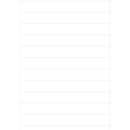
June 2016
May 2016
April 2016
March 2016
February 2016
January 2016
December 2015
November 2015
October 2015
September 2015
August 2015