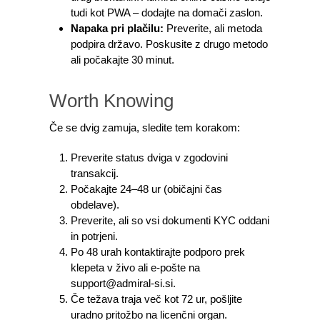
tudi kot PWA – dodajte na domači zaslon.
Napaka pri plačilu:
Preverite, ali metoda
podpira državo. Poskusite z drugo metodo
ali počakajte 30 minut.
Worth Knowing
Če se dvig zamuja, sledite tem korakom:
Preverite status dviga v zgodovini
transakcij.
Počakajte 24–48 ur (običajni čas
obdelave).
Preverite, ali so vsi dokumenti KYC oddani
in potrjeni.
Po 48 urah kontaktirajte podporo prek
klepeta v živo ali e-pošte na
support@admiral-si.si.
Če težava traja več kot 72 ur, pošljite
uradno pritožbo na licenčni organ.