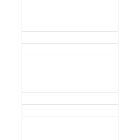
June 2017
May 2017
April 2017
March 2017
February 2017
January 2017
December 2016
November 2016
October 2016
September 2016
August 2016
July 2016