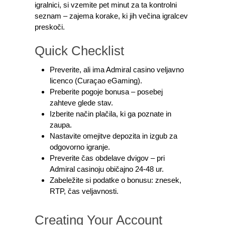
igralnici, si vzemite pet minut za ta kontrolni
seznam – zajema korake, ki jih večina igralcev
preskoči.
Quick Checklist
Preverite, ali ima Admiral casino veljavno
licenco (Curaçao eGaming).
Preberite pogoje bonusa – posebej
zahteve glede stav.
Izberite način plačila, ki ga poznate in
zaupa.
Nastavite omejitve depozita in izgub za
odgovorno igranje.
Preverite čas obdelave dvigov – pri
Admiral casinoju običajno 24-48 ur.
Zabeležite si podatke o bonusu: znesek,
RTP, čas veljavnosti.
Creating Your Account