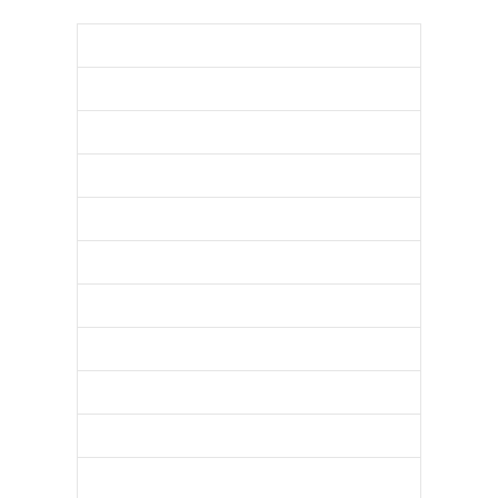
June 2026
May 2026
April 2026
March 2026
December 2018
November 2018
October 2018
September 2018
August 2018
July 2018
June 2018