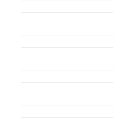
May 2018
April 2018
March 2018
February 2018
January 2018
December 2017
November 2017
October 2017
September 2017
August 2017
July 2017