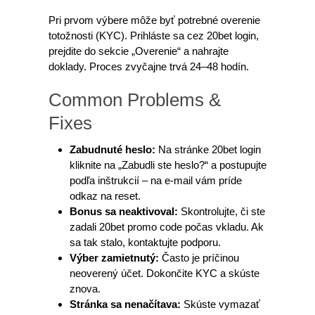
Pri prvom výbere môže byť potrebné overenie
totožnosti (KYC). Prihláste sa cez 20bet login,
prejdite do sekcie „Overenie“ a nahrajte
doklady. Proces zvyčajne trvá 24–48 hodín.
Common Problems &
Fixes
Zabudnuté heslo:
Na stránke 20bet login
kliknite na „Zabudli ste heslo?“ a postupujte
podľa inštrukcií – na e‑mail vám príde
odkaz na reset.
Bonus sa neaktivoval:
Skontrolujte, či ste
zadali 20bet promo code počas vkladu. Ak
sa tak stalo, kontaktujte podporu.
Výber zamietnutý:
Často je príčinou
neoverený účet. Dokončite KYC a skúste
znova.
Stránka sa nenačítava:
Skúste vymazať