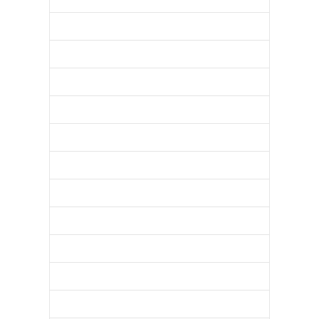
May 2018
April 2018
March 2018
February 2018
January 2018
December 2017
November 2017
October 2017
September 2017
August 2017
July 2017