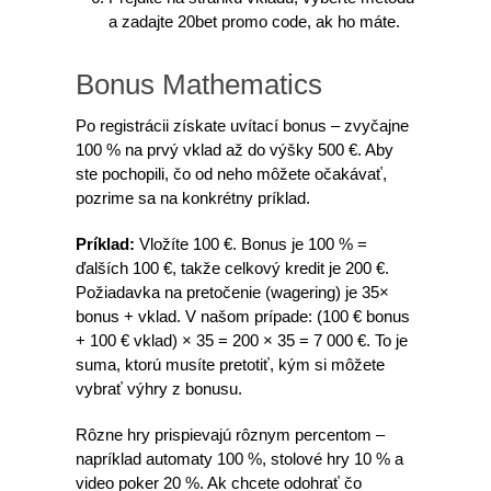
a zadajte 20bet promo code, ak ho máte.
Bonus Mathematics
Po registrácii získate uvítací bonus – zvyčajne
100 % na prvý vklad až do výšky 500 €. Aby
ste pochopili, čo od neho môžete očakávať,
pozrime sa na konkrétny príklad.
Príklad:
Vložíte 100 €. Bonus je 100 % =
ďalších 100 €, takže celkový kredit je 200 €.
Požiadavka na pretočenie (wagering) je 35×
bonus + vklad. V našom prípade: (100 € bonus
+ 100 € vklad) × 35 = 200 × 35 = 7 000 €. To je
suma, ktorú musíte pretotiť, kým si môžete
vybrať výhry z bonusu.
Rôzne hry prispievajú rôznym percentom –
napríklad automaty 100 %, stolové hry 10 % a
video poker 20 %. Ak chcete odohrať čo