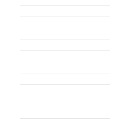
June 2016
May 2016
April 2016
March 2016
February 2016
January 2016
December 2015
November 2015
October 2015
September 2015
August 2015