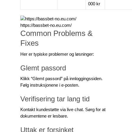
000 kr
https://bassbet-no.eu.com/
Common Problems &
Fixes
Her er typiske problemer og løsninger:
Glemt passord
Klikk “Glemt passord” på innloggingssiden.
Følg instruksjonene i e-posten.
Verifisering tar lang tid
Kontakt kundestøtte via live chat. Sørg for at
dokumentene er lesbare.
Uttak er forsinket