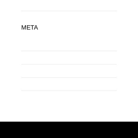
uncategory
META
Log in
Entries feed
Comments feed
WordPress.org