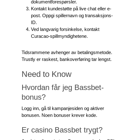
dokumentforespørsler.
Kontakt kundestøtte på live chat eller e-
post. Oppgi spillernavn og transaksjons-
ID.
Ved langvarig forsinkelse, kontakt
Curacao-spillmyndighetene.
Tidsrammene avhenger av betalingsmetode.
Trustly er raskest, bankoverføring tar lengst.
Need to Know
Hvordan får jeg Bassbet-
bonus?
Logg inn, gå til kampanjesiden og aktiver
bonusen. Noen bonuser krever kode.
Er casino Bassbet trygt?