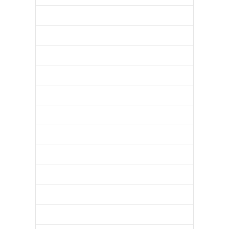
June 2017
May 2017
April 2017
March 2017
February 2017
January 2017
December 2016
November 2016
October 2016
September 2016
August 2016