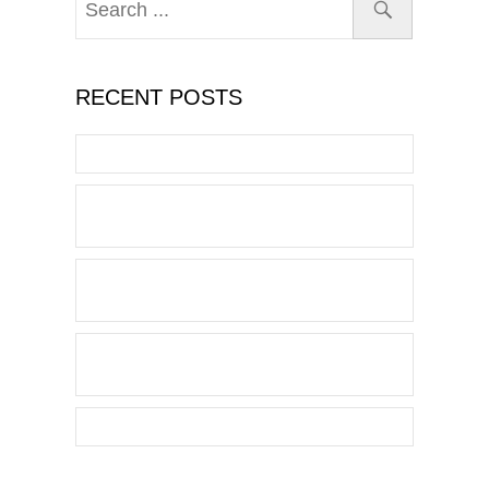
RECENT POSTS
rnpb7t2xot2qgcj
Cash Club Casino Vegas Slots Apps on
Google Play
ДАРКНЕТ КРАКЕН ЗЕРКАЛО САЙТ
ШОП
ЗЕРКАЛО KRAKEN TOR ONION САЙТ
SHOP
6ur38jp9l0h0g9fgl1