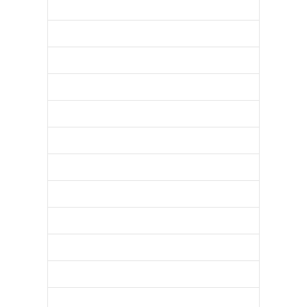
July 2018
June 2018
May 2018
April 2018
March 2018
February 2018
January 2018
December 2017
November 2017
October 2017
September 2017
August 2017