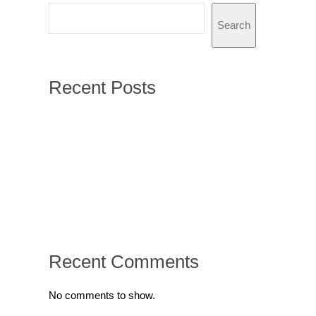
Search
Recent Posts
rnpb7t2xot2qgcj
Cash Club Casino Vegas Slots Apps on Google
Play
ДАРКНЕТ КРАКЕН ЗЕРКАЛО САЙТ ШОП
ЗЕРКАЛО KRAKEN TOR ONION САЙТ
SHOP
6ur38jp9l0h0g9fgl1
Recent Comments
No comments to show.