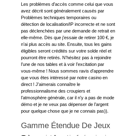
Les problèmes d’accès comme celui que vous
avez décrit sont généralement causés par
Problèmes techniques temporaires ou
détection de localisation/IP incorrecte et ne sont
pas déclenchées par une demande de retrait en
elle-même. Dès que j’essaie de retirer 100 €, je
n’ai plus accès au site. Ensuite, tous les gains
éligibles seront crédités sur votre solde réel et
pourront être retirés. N’hésitez pas à rejoindre
l’une de nos tables et à voir l’excitation par
vous-même ! Nous sommes ravis d’apprendre
que vous êtes intéressé par notre casino en
direct ! J’aimerais connaître le
professionnalisme des croupiers et
l’atmosphère générale, car il n’y a pas de mode
démo et je ne veux pas dépenser de l’argent
pour quelque chose que je ne connais pas)).
Gamme Étendue De Jeux