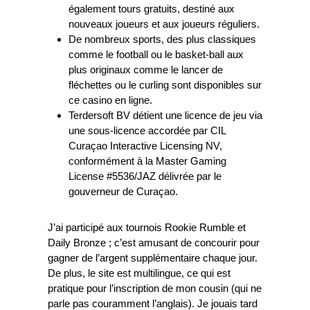
également tours gratuits, destiné aux
nouveaux joueurs et aux joueurs réguliers.
De nombreux sports, des plus classiques
comme le football ou le basket-ball aux
plus originaux comme le lancer de
fléchettes ou le curling sont disponibles sur
ce casino en ligne.
Terdersoft BV détient une licence de jeu via
une sous-licence accordée par CIL
Curaçao Interactive Licensing NV,
conformément à la Master Gaming
License #5536/JAZ délivrée par le
gouverneur de Curaçao.
J’ai participé aux tournois Rookie Rumble et
Daily Bronze ; c’est amusant de concourir pour
gagner de l’argent supplémentaire chaque jour.
De plus, le site est multilingue, ce qui est
pratique pour l’inscription de mon cousin (qui ne
parle pas couramment l’anglais). Je jouais tard