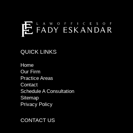
QUICK LINKS
Home
Our Firm
Practice Areas
Contact
Schedule A Consultation
Sitemap
Privacy Policy
CONTACT US