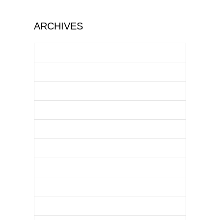
ARCHIVES
June 2026
May 2026
April 2026
March 2026
December 2018
November 2018
October 2018
September 2018
August 2018