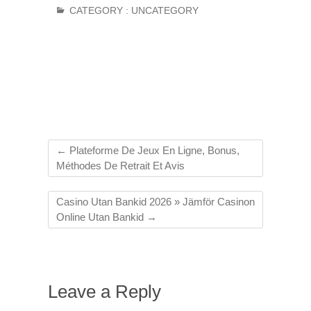
CATEGORY :
UNCATEGORY
←
Plateforme De Jeux En Ligne, Bonus,
Méthodes De Retrait Et Avis
Casino Utan Bankid 2026 » Jämför Casinon
Online Utan Bankid
→
Leave a Reply