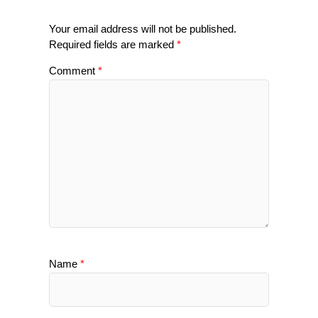
Your email address will not be published.
Required fields are marked
*
Comment
*
Name
*