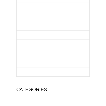
August 2015
July 2015
June 2015
May 2015
April 2015
March 2015
February 2015
January 2015
CATEGORIES
03.06