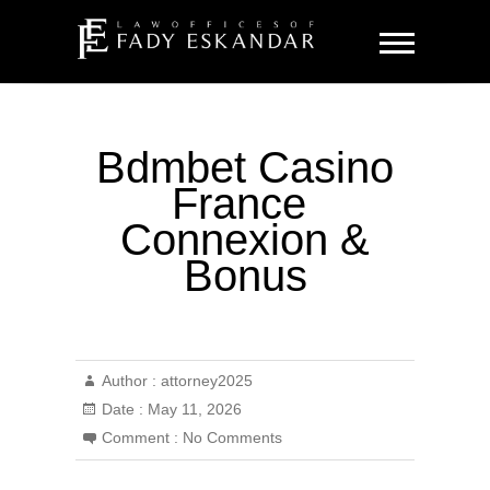
Skip
to
content
Immigration Attorney Help
Bdmbet Casino
France ️
Connexion &
Bonus
Author :
attorney2025
Date :
May 11, 2026
Comment :
No Comments