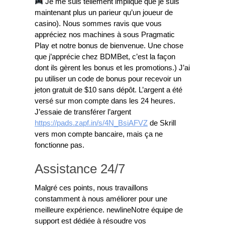
Je me suis tellement impliqué que je suis
maintenant plus un parieur qu’un joueur de
casino). Nous sommes ravis que vous
appréciez nos machines à sous Pragmatic
Play et notre bonus de bienvenue. Une chose
que j’apprécie chez BDMBet, c’est la façon
dont ils gèrent les bonus et les promotions.) J’ai
pu utiliser un code de bonus pour recevoir un
jeton gratuit de $10 sans dépôt. L’argent a été
versé sur mon compte dans les 24 heures.
J’essaie de transférer l’argent
https://pads.zapf.in/s/4N_BsiAFVZ
de Skrill
vers mon compte bancaire, mais ça ne
fonctionne pas.
Assistance 24/7
Malgré ces points, nous travaillons
constamment à nous améliorer pour une
meilleure expérience. newlineNotre équipe de
support est dédiée à résoudre vos