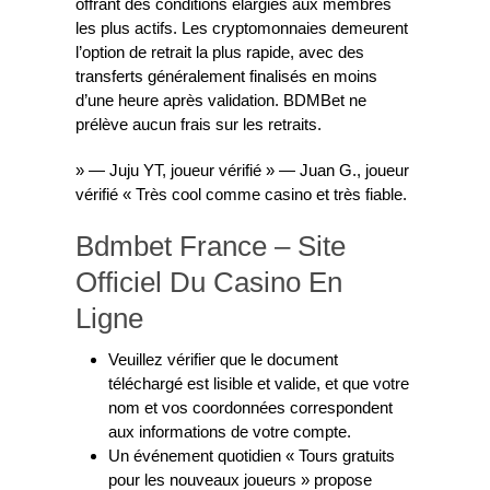
offrant des conditions élargies aux membres
les plus actifs. Les cryptomonnaies demeurent
l’option de retrait la plus rapide, avec des
transferts généralement finalisés en moins
d’une heure après validation. BDMBet ne
prélève aucun frais sur les retraits.
» — Juju YT, joueur vérifié » — Juan G., joueur
vérifié « Très cool comme casino et très fiable.
Bdmbet France – Site
Officiel Du Casino En
Ligne
Veuillez vérifier que le document
téléchargé est lisible et valide, et que votre
nom et vos coordonnées correspondent
aux informations de votre compte.
Un événement quotidien « Tours gratuits
pour les nouveaux joueurs » propose