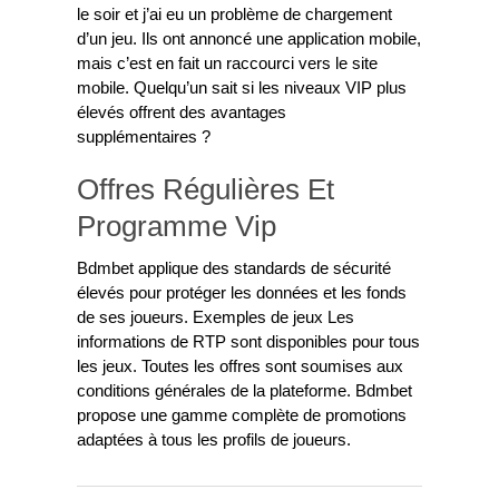
le soir et j’ai eu un problème de chargement
d’un jeu. Ils ont annoncé une application mobile,
mais c’est en fait un raccourci vers le site
mobile. Quelqu’un sait si les niveaux VIP plus
élevés offrent des avantages
supplémentaires ?
Offres Régulières Et
Programme Vip
Bdmbet applique des standards de sécurité
élevés pour protéger les données et les fonds
de ses joueurs. Exemples de jeux Les
informations de RTP sont disponibles pour tous
les jeux. Toutes les offres sont soumises aux
conditions générales de la plateforme. Bdmbet
propose une gamme complète de promotions
adaptées à tous les profils de joueurs.