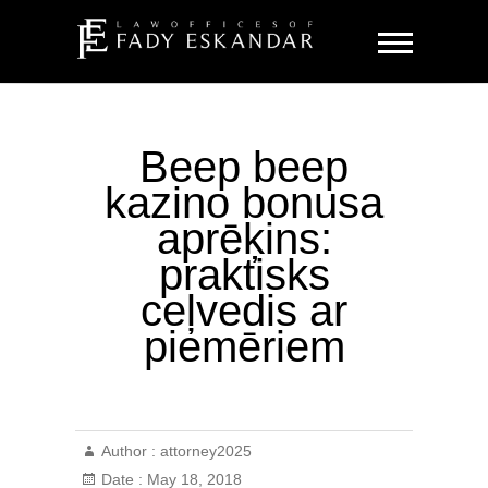
Skip
to
content
Immigration Attorney Help
Beep beep
kazino bonusa
aprēķins:
praktisks
ceļvedis ar
piemēriem
Author :
attorney2025
Date :
May 18, 2018