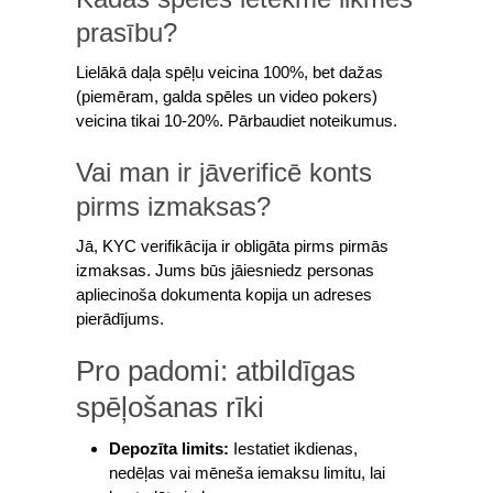
prasību?
Lielākā daļa spēļu veicina 100%, bet dažas
(piemēram, galda spēles un video pokers)
veicina tikai 10-20%. Pārbaudiet noteikumus.
Vai man ir jāverificē konts
pirms izmaksas?
Jā, KYC verifikācija ir obligāta pirms pirmās
izmaksas. Jums būs jāiesniedz personas
apliecinoša dokumenta kopija un adreses
pierādījums.
Pro padomi: atbildīgas
spēļošanas rīki
Depozīta limits:
Iestatiet ikdienas,
nedēļas vai mēneša iemaksu limitu, lai