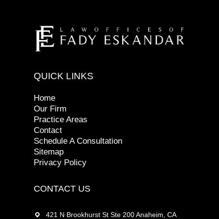
QUICK LINKS
Home
Our Firm
Practice Areas
Contact
Schedule A Consultation
Sitemap
Privacy Policy
CONTACT US
421 N Brookhurst St Ste 200 Anaheim, CA