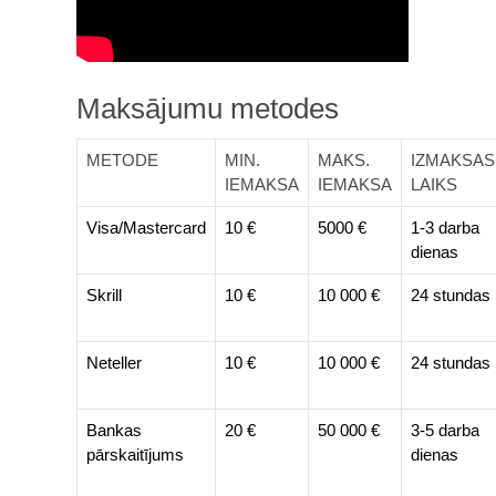
Maksājumu metodes
METODE
MIN.
MAKS.
IZMAKSAS
IEMAKSA
IEMAKSA
LAIKS
Visa/Mastercard
10 €
5000 €
1-3 darba
dienas
Skrill
10 €
10 000 €
24 stundas
Neteller
10 €
10 000 €
24 stundas
Bankas
20 €
50 000 €
3-5 darba
pārskaitījums
dienas