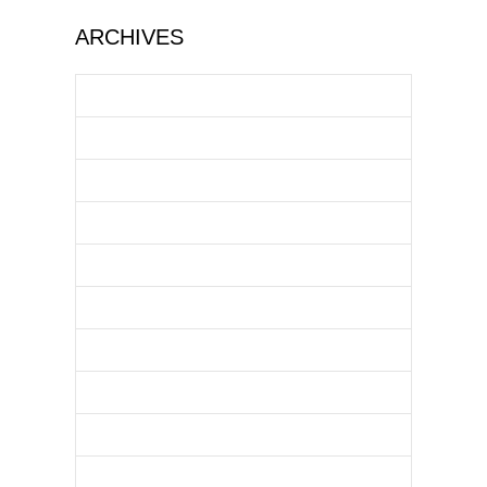
ARCHIVES
June 2026
May 2026
April 2026
March 2026
December 2018
November 2018
October 2018
September 2018
August 2018
July 2018