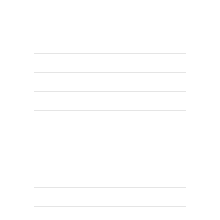
July 2017
June 2017
May 2017
April 2017
March 2017
February 2017
January 2017
December 2016
November 2016
October 2016
September 2016
August 2016