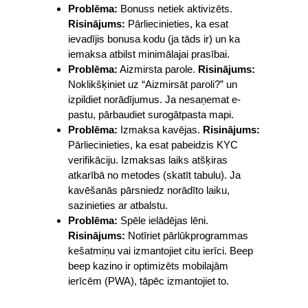
Problēma:
Bonuss netiek aktivizēts.
Risinājums:
Pārliecinieties, ka esat
ievadījis bonusa kodu (ja tāds ir) un ka
iemaksa atbilst minimālajai prasībai.
Problēma:
Aizmirsta parole.
Risinājums:
Noklikšķiniet uz “Aizmirsāt paroli?” un
izpildiet norādījumus. Ja nesaņemat e-
pastu, pārbaudiet surogātpasta mapi.
Problēma:
Izmaksa kavējas.
Risinājums:
Pārliecinieties, ka esat pabeidzis KYC
verifikāciju. Izmaksas laiks atšķiras
atkarībā no metodes (skatīt tabulu). Ja
kavēšanās pārsniedz norādīto laiku,
sazinieties ar atbalstu.
Problēma:
Spēle ielādējas lēni.
Risinājums:
Notīriet pārlūkprogrammas
kešatmiņu vai izmantojiet citu ierīci. Beep
beep kazino ir optimizēts mobilajām
ierīcēm (PWA), tāpēc izmantojiet to.