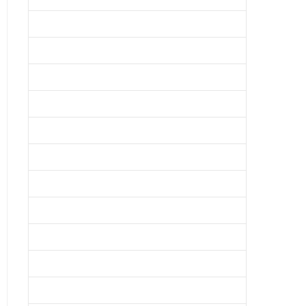
May 2016
April 2016
March 2016
February 2016
January 2016
December 2015
November 2015
October 2015
September 2015
August 2015
July 2015