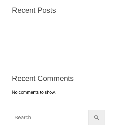
Recent Posts
rnpb7t2xot2qgcj
Cash Club Casino Vegas Slots Apps on Google
Play
ДАРКНЕТ КРАКЕН ЗЕРКАЛО САЙТ ШОП
ЗЕРКАЛО KRAKEN TOR ONION САЙТ SHOP
6ur38jp9l0h0g9fgl1
Recent Comments
No comments to show.