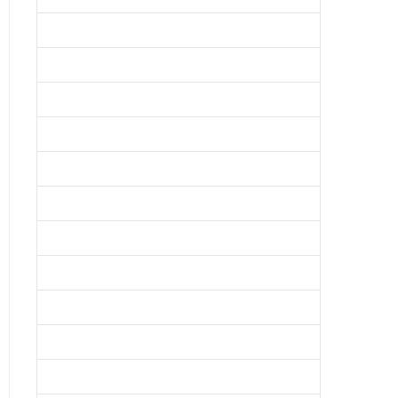
April 2018
March 2018
February 2018
January 2018
December 2017
November 2017
October 2017
September 2017
August 2017
July 2017
June 2017