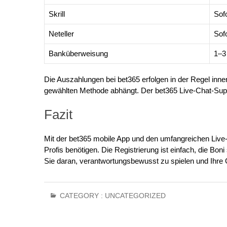
Skrill
Sofo
Neteller
Sofo
Banküberweisung
1–3
Die Auszahlungen bei bet365 erfolgen in der Regel inn
gewählten Methode abhängt. Der bet365 Live-Chat-Suppor
Fazit
Mit der bet365 mobile App und den umfangreichen Live-W
Profis benötigen. Die Registrierung ist einfach, die Bon
Sie daran, verantwortungsbewusst zu spielen und Ihre 
CATEGORY :
UNCATEGORIZED