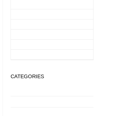
June 2015
May 2015
April 2015
March 2015
February 2015
January 2015
CATEGORIES
03.06
18.05
allinbet-it.com