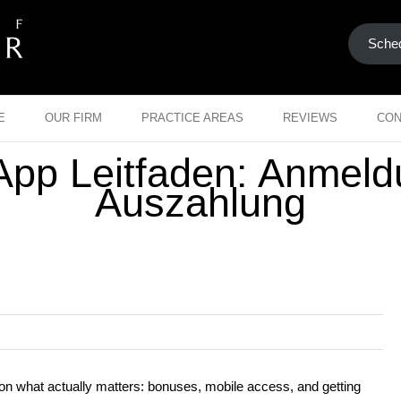
Sched
Immigration Attorney Help
E
OUR FIRM
PRACTICE AREAS
REVIEWS
CON
App Leitfaden: Anmel
Auszahlung
n what actually matters: bonuses, mobile access, and getting