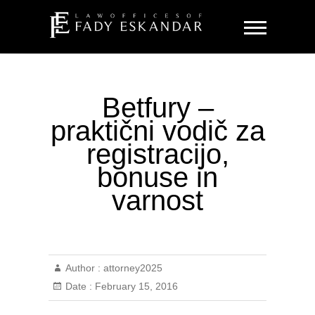
Skip
to
content
Immigration Attorney Help
Betfury –
praktični vodič za
registracijo,
bonuse in
varnost
Author :
attorney2025
Date :
February 15, 2016