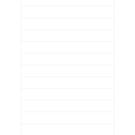
November 2017
October 2017
September 2017
August 2017
July 2017
June 2017
May 2017
April 2017
March 2017
February 2017
January 2017
December 2016