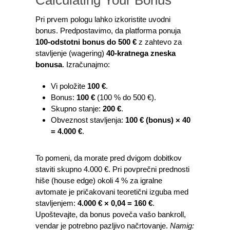
Calculating Your Bonus
Pri prvem pologu lahko izkoristite uvodni
bonus. Predpostavimo, da platforma ponuja
100-odstotni bonus do 500 €
z zahtevo za
stavljenje (wagering)
40-kratnega zneska
bonusa
. Izračunajmo:
Vi položite
100 €
.
Bonus:
100 €
(100 % do 500 €).
Skupno stanje:
200 €
.
Obveznost stavljenja:
100 € (bonus) × 40
= 4.000 €
.
To pomeni, da morate pred dvigom dobitkov
staviti skupno 4.000 €. Pri povprečni prednosti
hiše (house edge) okoli 4 % za igralne
avtomate je pričakovani teoretični izguba med
stavljenjem:
4.000 € × 0,04 = 160 €
.
Upoštevajte, da bonus poveča vašo bankroll,
vendar je potrebno pazljivo načrtovanje.
Namig: