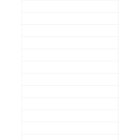
October 2018
September 2018
August 2018
July 2018
June 2018
May 2018
April 2018
March 2018
February 2018
January 2018
December 2017