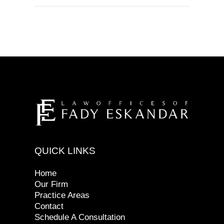
QUICK LINKS
Home
Our Firm
Practice Areas
Contact
Schedule A Consultation