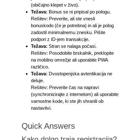
(običajno klepet v živo).
Težava:
Bonus se ni pripisal po pologu.
Rešitev: Preverite, ali ste vnesli
bonuskodo (če je potrebna) in ali je polog
zadostil minimalnemu znesku. Pišite
podpori z ID-jem transakcije.
Težava:
Stran se nalaga počasi.
Rešitev: Posodobite brskalnik, preklopite
na mobilno omrežje ali uporabite PWA
različico.
Težava:
Dvostopenjska avtentikacija ne
deluje.
Rešitev: Preverite čas na napravi
(synchronizirajte z internetom) ali uporabite
varnostne kode, ki ste jih shranili ob
nastavitvi.
Quick Answers
Kako dolgo traja registracija?