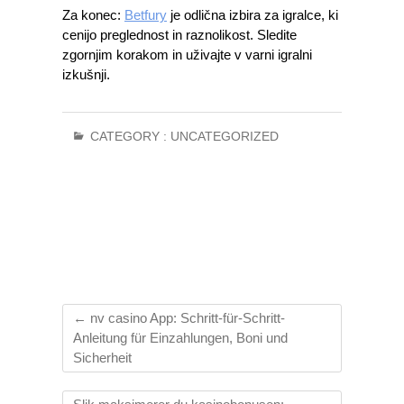
Za konec:
Betfury
je odlična izbira za igralce, ki
cenijo preglednost in raznolikost. Sledite
zgornjim korakom in uživajte v varni igralni
izkušnji.
CATEGORY :
UNCATEGORIZED
←
nv casino App: Schritt-für-Schritt-
Anleitung für Einzahlungen, Boni und
Sicherheit