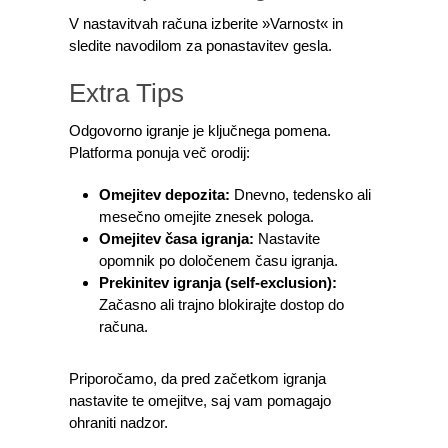
V nastavitvah računa izberite »Varnost« in
sledite navodilom za ponastavitev gesla.
Extra Tips
Odgovorno igranje je ključnega pomena.
Platforma ponuja več orodij:
Omejitev depozita:
Dnevno, tedensko ali
mesečno omejite znesek pologa.
Omejitev časa igranja:
Nastavite
opomnik po določenem času igranja.
Prekinitev igranja (self-exclusion):
Začasno ali trajno blokirajte dostop do
računa.
Priporočamo, da pred začetkom igranja
nastavite te omejitve, saj vam pomagajo
ohraniti nadzor.