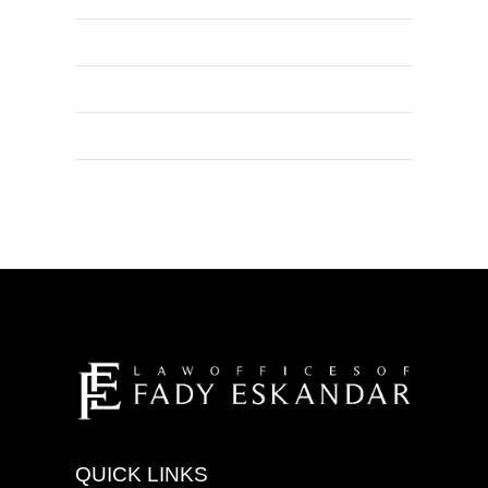
Entries feed
Comments feed
WordPress.org
QUICK LINKS