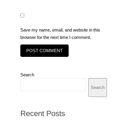
Save my name, email, and website in this
browser for the next time I comment.
Search
Search
Recent Posts
rnpb7t2xot2qgcj