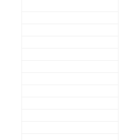
February 2018
January 2018
December 2017
November 2017
October 2017
September 2017
August 2017
July 2017
June 2017
May 2017
April 2017
March 2017