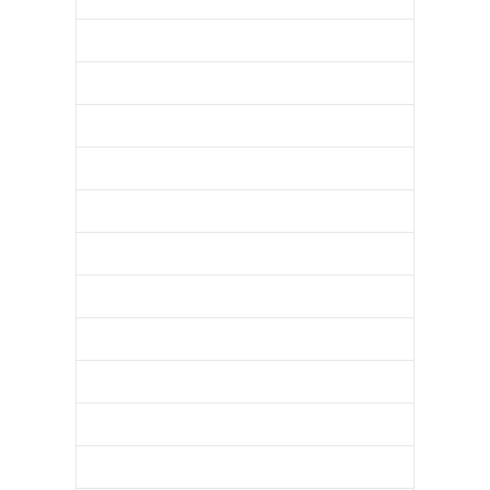
March 2026
December 2018
November 2018
October 2018
September 2018
August 2018
July 2018
June 2018
May 2018
April 2018
March 2018