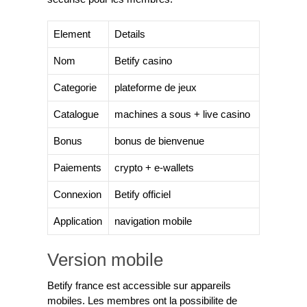
Element
Details
Nom
Betify casino
Categorie
plateforme de jeux
Catalogue
machines a sous + live casino
Bonus
bonus de bienvenue
Paiements
crypto + e-wallets
Connexion
Betify officiel
Application
navigation mobile
Version mobile
Betify france est accessible sur appareils
mobiles. Les membres ont la possibilite de