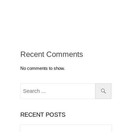
Cash Club Casino Vegas Slots Apps on Google
Play
ДАРКНЕТ КРАКЕН ЗЕРКАЛО САЙТ ШОП
ЗЕРКАЛО KRAKEN TOR ONION САЙТ
SHOP
6ur38jp9l0h0g9fgl1
Recent Comments
No comments to show.
RECENT POSTS
rnpb7t2xot2qgcj