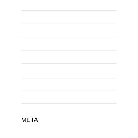
paris
ricky casino
royal reels
stake vn
texts zebroid
tortuga
Uncategorized
uncategory
META
Log in