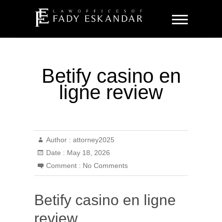
Skip
to
content
Immigration Attorney Help
Betify casino en
ligne review
Author :
attorney2025
Date :
May 18, 2026
Comment :
No Comments
Betify casino en ligne
review