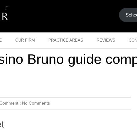
Sched
Immigration Attorney Help
E
OUR FIRM
PRACTICE AREAS
REVIEWS
CON
sino Bruno guide comp
Comment :
No Comments
t