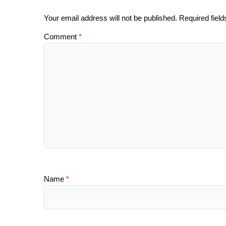
Your email address will not be published.
Required fiel
Comment
*
Name
*