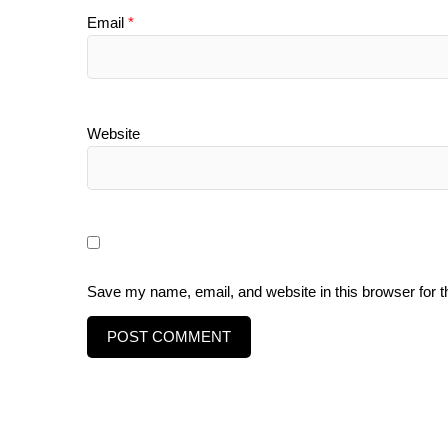
Email
*
Website
Save my name, email, and website in this browser for 