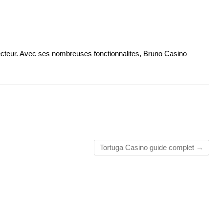
cteur. Avec ses nombreuses fonctionnalites, Bruno Casino
Tortuga Casino guide complet
→