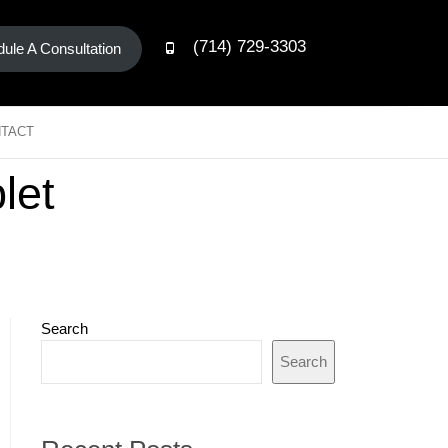
(714) 729-3303
ule A Consultation
TACT
let
Search
Search