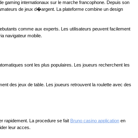
e gaming internationaux sur le marche francophone. Depuis son
 amateurs de jeux d�argent. La plateforme combine un design
ebutants comme aux experts. Les utilisateurs peuvent facilement
ia navigateur mobile.
utomatiques sont les plus populaires. Les joueurs recherchent les
nt des jeux de table. Les joueurs retrouvent la roulette avec des
r rapidement. La procedure se fait
Bruno casino application
en
der leur acces.