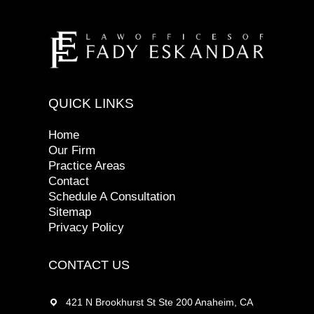
QUICK LINKS
Home
Our Firm
Practice Areas
Contact
Schedule A Consultation
Sitemap
Privacy Policy
CONTACT US
421 N Brookhurst St Ste 200 Anaheim, CA