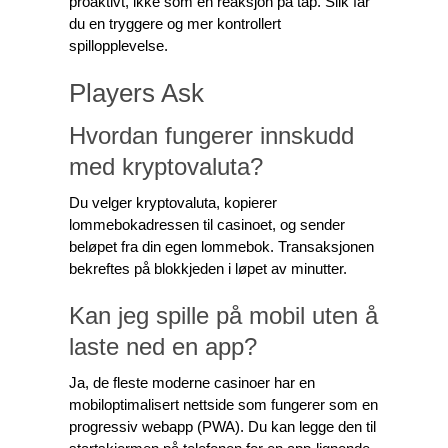
proaktivt, ikke som en reaksjon på tap. Slik får
du en tryggere og mer kontrollert
spillopplevelse.
Players Ask
Hvordan fungerer innskudd
med kryptovaluta?
Du velger kryptovaluta, kopierer
lommebokadressen til casinoet, og sender
beløpet fra din egen lommebok. Transaksjonen
bekreftes på blokkjeden i løpet av minutter.
Kan jeg spille på mobil uten å
laste ned en app?
Ja, de fleste moderne casinoer har en
mobiloptimalisert nettside som fungerer som en
progressiv webapp (PWA). Du kan legge den til