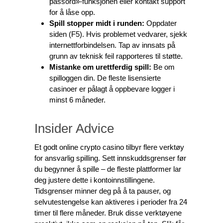
passord»-funksjonen eller kontakt support
for å låse opp.
Spill stopper midt i runden:
Oppdater
siden (F5). Hvis problemet vedvarer, sjekk
internettforbindelsen. Tap av innsats på
grunn av teknisk feil rapporteres til støtte.
Mistanke om urettferdig spill:
Be om
spilloggen din. De fleste lisensierte
casinoer er pålagt å oppbevare logger i
minst 6 måneder.
Insider Advice
Et godt online crypto casino tilbyr flere verktøy
for ansvarlig spilling. Sett innskuddsgrenser før
du begynner å spille – de fleste plattformer lar
deg justere dette i kontoinnstillingene.
Tidsgrenser minner deg på å ta pauser, og
selvutestengelse kan aktiveres i perioder fra 24
timer til flere måneder. Bruk disse verktøyene