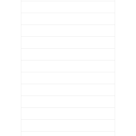
July 2016
June 2016
May 2016
April 2016
March 2016
February 2016
January 2016
December 2015
November 2015
October 2015
September 2015