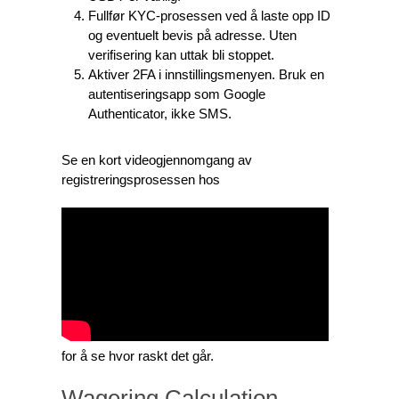
Fullfør KYC-prosessen ved å laste opp ID
og eventuelt bevis på adresse. Uten
verifisering kan uttak bli stoppet.
Aktiver 2FA i innstillingsmenyen. Bruk en
autentiseringsapp som Google
Authenticator, ikke SMS.
Se en kort videogjennomgang av
registreringsprosessen hos
for å se hvor raskt det går.
Wagering Calculation