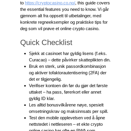
to
https://cryptocasino.co.no/
, this guide covers
the essential features you need to know. Vi går
gjennom alt fra oppsett til utbetalinger, med
konkrete regneeksempler og praktiske tips for
deg som vil prøve et online crypto casino.
Quick Checklist
Sjekk at casinoet har gyldig lisens (f.eks.
Curacao) – dette påvirker skatteplikten din.
Bruk en sterk, unik passordkombinasjon
og aktiver tofaktorautentisering (2FA) der
det er tilgjengelig.
Verifiser kontoen din før du gjør det første
uttaket – ha pass, førerkort eller annet
gyldig ID klar.
Les alltid bonusvilkårene nøye, spesielt
omsetningskrav og maksinnsats per spill.
Test den mobile opplevelsen ved å åpne
nettstedet i nettleseren – et ekte crypto
online casino har ofte en PWA som