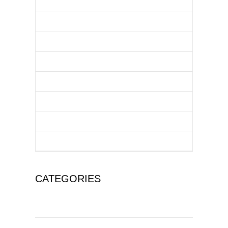
August 2015
July 2015
June 2015
May 2015
April 2015
March 2015
February 2015
January 2015
CATEGORIES
03.06