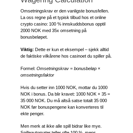
Omsetningskrav er den vanligste bonusfellen.
La oss regne på et typisk tilbud hos et online
crypto casino: 100 % innskuddsbonus opptil
2000 NOK med 35x omsetning på
bonusbeløpet.
Viktig:
Dette er kun et eksempel – sjekk alltid
de faktiske vilkårene hos casinoet du spiller på.
Formel:
Omsetningskrav = bonusbeløp ×
omsetningsfaktor
Hvis du setter inn 1000 NOK, mottar du 1000
NOK i bonus. Da blir kravet: 1000 NOK × 35 =
35 000 NOK. Du må altså satse totalt 35 000
NOK før bonuspengene kan konverteres til
ekte penger.
Men merk at ikke alle spill bidrar like mye.
Spilleautomater teller ofte 100 %, mens