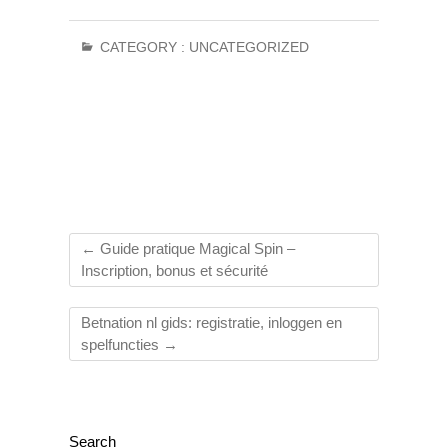
CATEGORY :
UNCATEGORIZED
←
Guide pratique Magical Spin –
Inscription, bonus et sécurité
Betnation nl gids: registratie, inloggen en
spelfuncties
→
Search