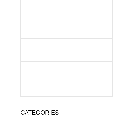
August 2015
July 2015
June 2015
May 2015
April 2015
March 2015
February 2015
January 2015
CATEGORIES
03.06