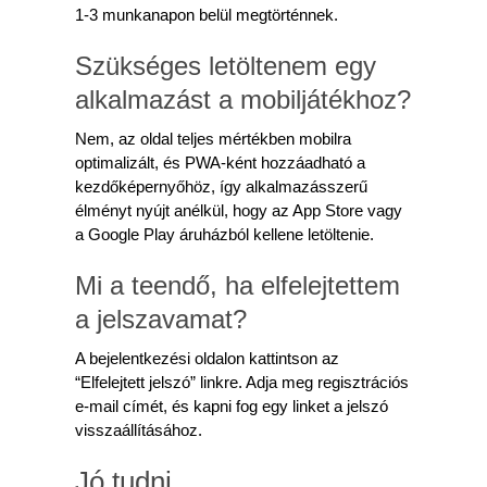
1-3 munkanapon belül megtörténnek.
Szükséges letöltenem egy
alkalmazást a mobiljátékhoz?
Nem, az oldal teljes mértékben mobilra
optimalizált, és PWA-ként hozzáadható a
kezdőképernyőhöz, így alkalmazásszerű
élményt nyújt anélkül, hogy az App Store vagy
a Google Play áruházból kellene letöltenie.
Mi a teendő, ha elfelejtettem
a jelszavamat?
A bejelentkezési oldalon kattintson az
“Elfelejtett jelszó” linkre. Adja meg regisztrációs
e-mail címét, és kapni fog egy linket a jelszó
visszaállításához.
Jó tudni