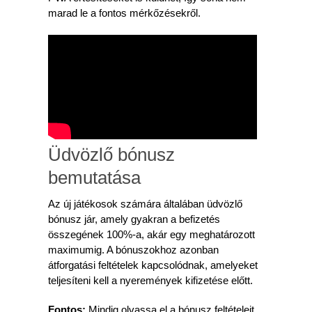
marad le a fontos mérkőzésekről.
Üdvözlő bónusz
bemutatása
Az új játékosok számára általában üdvözlő
bónusz jár, amely gyakran a befizetés
összegének 100%-a, akár egy meghatározott
maximumig. A bónuszokhoz azonban
átforgatási feltételek kapcsolódnak, amelyeket
teljesíteni kell a nyeremények kifizetése előtt.
Fontos:
Mindig olvassa el a bónusz feltételeit,