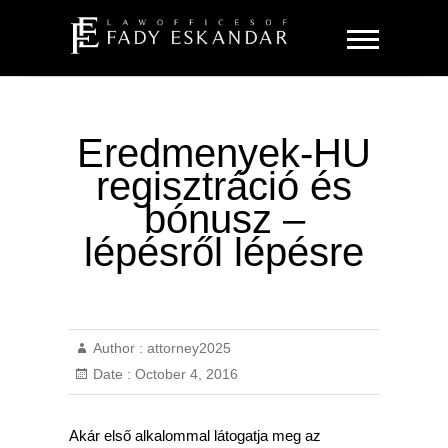
Skip
to
content
Immigration Attorney Help
Eredmenyek-HU
regisztráció és
bónusz –
lépésről lépésre
Author :
attorney2025
Date :
October 4, 2016
Akár első alkalommal látogatja meg az