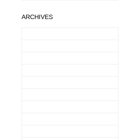
ARCHIVES
June 2026
May 2026
April 2026
March 2026
December 2018
November 2018
October 2018
September 2018
August 2018