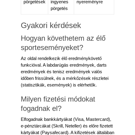
pörgetések
ingyenes
nyereményre
pörgetés
Gyakori kérdések
Hogyan követhetem az élő
sporteseményeket?
Az oldal rendelkezik élő eredménykövető
funkcióval. A labdarúgás eredmények, darts
eredmények és tenisz eredmények valós
időben frissülnek, és a mérkőzések részletei
(statisztikák, események) is elérhetők.
Milyen fizetési módokat
fogadnak el?
Elfogadnak bankkártyákat (Visa, Mastercard),
e-pénztárcákat (Skrill, Neteller) és előre fizetett
kártyákat (Paysafecard). A kifizetések általában