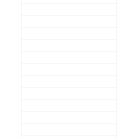
July 2017
June 2017
May 2017
April 2017
March 2017
February 2017
January 2017
December 2016
November 2016
October 2016
September 2016