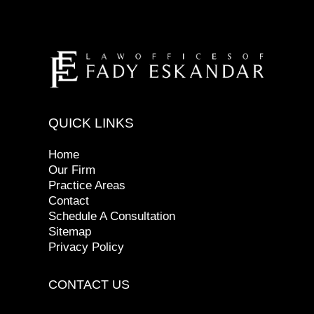
QUICK LINKS
Home
Our Firm
Practice Areas
Contact
Schedule A Consultation
Sitemap
Privacy Policy
CONTACT US