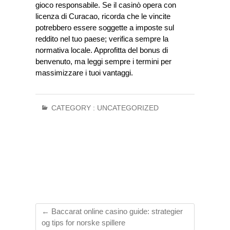
gioco responsabile. Se il casinò opera con
licenza di Curacao, ricorda che le vincite
potrebbero essere soggette a imposte sul
reddito nel tuo paese; verifica sempre la
normativa locale. Approfitta del bonus di
benvenuto, ma leggi sempre i termini per
massimizzare i tuoi vantaggi.
CATEGORY :
UNCATEGORIZED
←
Baccarat online casino guide: strategier
og tips for norske spillere