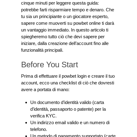
cinque minuti per leggere questa guida:
potrebbe farti risparmiare tempo e denaro. Che
tu sia un principiante o un giocatore esperto,
sapere come muoverti su powbet online ti darà
un vantaggio immediato. In questo articolo ti
spiegheremo tutto ciò che devi sapere per
iniziare, dalla creazione dell’account fino alle
funzionalità principali.
Before You Start
Prima di effettuare il powbet login e creare il tuo
account, ecco una checklist di ciò che dovresti
avere a portata di mano:
Un documento d’identità valido (carta
d’identità, passaporto o patente) per la
verifica KYC.
Un indirizzo email valido e un numero di
telefono.
Un metodo di pagamento supportato (carte