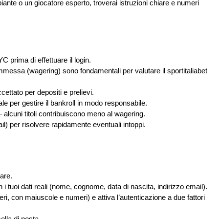
iante o un giocatore esperto, troverai istruzioni chiare e numeri
C prima di effettuare il login.
ommessa (wagering) sono fondamentali per valutare il sportitaliabet
ettato per depositi e prelievi.
ale per gestire il bankroll in modo responsabile.
– alcuni titoli contribuiscono meno al wagering.
ail) per risolvere rapidamente eventuali intoppi.
iare.
n i tuoi dati reali (nome, cognome, data di nascita, indirizzo email).
, con maiuscole e numeri) e attiva l’autenticazione a due fattori
ella di posta.