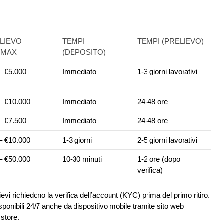
LIEVO
TEMPI
TEMPI (PRELIEVO)
/MAX
(DEPOSITO)
– €5.000
Immediato
1-3 giorni lavorativi
– €10.000
Immediato
24-48 ore
– €7.500
Immediato
24-48 ore
– €10.000
1-3 giorni
2-5 giorni lavorativi
– €50.000
10-30 minuti
1-2 ore (dopo
verifica)
evi richiedono la verifica dell’account (KYC) prima del primo ritiro.
isponibili 24/7 anche da dispositivo mobile tramite sito web
store.