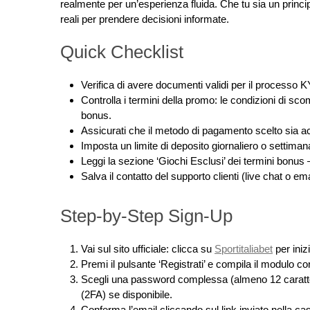
realmente per un’esperienza fluida. Che tu sia un princip
reali per prendere decisioni informate.
Quick Checklist
Verifica di avere documenti validi per il processo KY
Controlla i termini della promo: le condizioni di sc
bonus.
Assicurati che il metodo di pagamento scelto sia acc
Imposta un limite di deposito giornaliero o settiman
Leggi la sezione ‘Giochi Esclusi’ dei termini bonus 
Salva il contatto del supporto clienti (live chat o em
Step-by-Step Sign-Up
Vai sul sito ufficiale: clicca su
Sportitaliabet
per iniz
Premi il pulsante ‘Registrati’ e compila il modulo co
Scegli una password complessa (almeno 12 caratteri
(2FA) se disponibile.
Conferma l’email cliccando sul link inviato nella cas