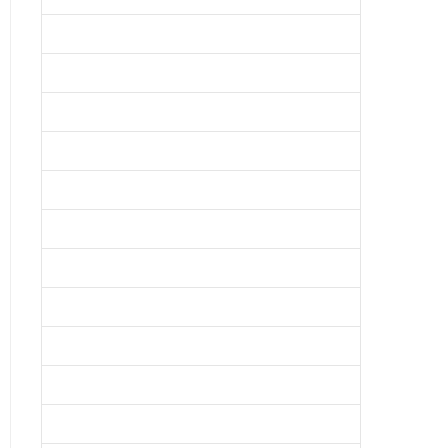
April 2018
March 2018
February 2018
January 2018
December 2017
November 2017
October 2017
September 2017
August 2017
July 2017
June 2017