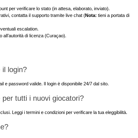
unt per verificare lo stato (in attesa, elaborato, inviato).
ativi, contatta il supporto tramite live chat (
Nota:
tieni a portata di
ventuali escalation.
 all’autorità di licenza (Curaçao).
 il login?
e password valide. Il login è disponibile 24/7 dal sito.
per tutti i nuovi giocatori?
i. Leggi i termini e condizioni per verificare la tua eleggibilità.
le?