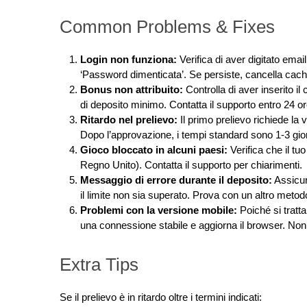
Common Problems & Fixes
Login non funziona:
Verifica di aver digitato emai
‘Password dimenticata’. Se persiste, cancella cach
Bonus non attribuito:
Controlla di aver inserito il
di deposito minimo. Contatta il supporto entro 24 o
Ritardo nel prelievo:
Il primo prelievo richiede la
Dopo l’approvazione, i tempi standard sono 1-3 giorn
Gioco bloccato in alcuni paesi:
Verifica che il tuo
Regno Unito). Contatta il supporto per chiarimenti.
Messaggio di errore durante il deposito:
Assicur
il limite non sia superato. Prova con un altro metod
Problemi con la versione mobile:
Poiché si tratta
una connessione stabile e aggiorna il browser. Non
Extra Tips
Se il prelievo è in ritardo oltre i termini indicati: