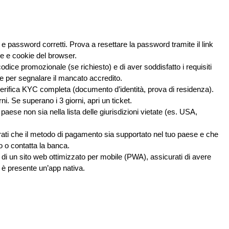
l e password corretti. Prova a resettare la password tramite il link
e e cookie del browser.
 codice promozionale (se richiesto) e di aver soddisfatto i requisiti
re per segnalare il mancato accredito.
 verifica KYC completa (documento d’identità, prova di residenza).
i. Se superano i 3 giorni, apri un ticket.
 paese non sia nella lista delle giurisdizioni vietate (es. USA,
ati che il metodo di pagamento sia supportato nel tuo paese e che
o o contatta la banca.
 di un sito web ottimizzato per mobile (PWA), assicurati di avere
 è presente un’app nativa.