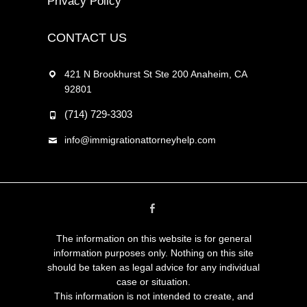
Privacy Policy
CONTACT US
421 N Brookhurst St Ste 200 Anaheim, CA
92801
(714) 729-3303
info@immigrationattorneyhelp.com
Facebook
The information on this website is for general
information purposes only. Nothing on this site
should be taken as legal advice for any individual
case or situation.
This information is not intended to create, and