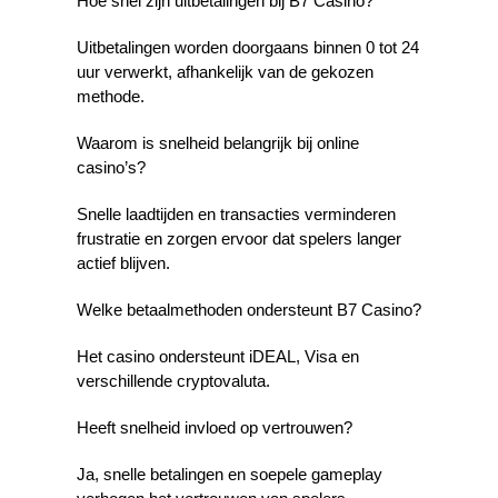
Hoe snel zijn uitbetalingen bij B7 Casino?
Uitbetalingen worden doorgaans binnen 0 tot 24
uur verwerkt, afhankelijk van de gekozen
methode.
Waarom is snelheid belangrijk bij online
casino’s?
Snelle laadtijden en transacties verminderen
frustratie en zorgen ervoor dat spelers langer
actief blijven.
Welke betaalmethoden ondersteunt B7 Casino?
Het casino ondersteunt iDEAL, Visa en
verschillende cryptovaluta.
Heeft snelheid invloed op vertrouwen?
Ja, snelle betalingen en soepele gameplay