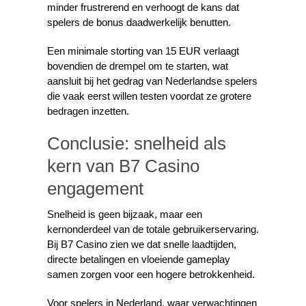
minder frustrerend en verhoogt de kans dat
spelers de bonus daadwerkelijk benutten.
Een minimale storting van 15 EUR verlaagt
bovendien de drempel om te starten, wat
aansluit bij het gedrag van Nederlandse spelers
die vaak eerst willen testen voordat ze grotere
bedragen inzetten.
Conclusie: snelheid als
kern van B7 Casino
engagement
Snelheid is geen bijzaak, maar een
kernonderdeel van de totale gebruikerservaring.
Bij B7 Casino zien we dat snelle laadtijden,
directe betalingen en vloeiende gameplay
samen zorgen voor een hogere betrokkenheid.
Voor spelers in Nederland, waar verwachtingen