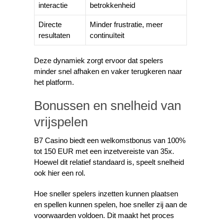
interactie
betrokkenheid
Directe
Minder frustratie, meer
resultaten
continuïteit
Deze dynamiek zorgt ervoor dat spelers
minder snel afhaken en vaker terugkeren naar
het platform.
Bonussen en snelheid van
vrijspelen
B7 Casino biedt een welkomstbonus van 100%
tot 150 EUR met een inzetvereiste van 35x.
Hoewel dit relatief standaard is, speelt snelheid
ook hier een rol.
Hoe sneller spelers inzetten kunnen plaatsen
en spellen kunnen spelen, hoe sneller zij aan de
voorwaarden voldoen. Dit maakt het proces