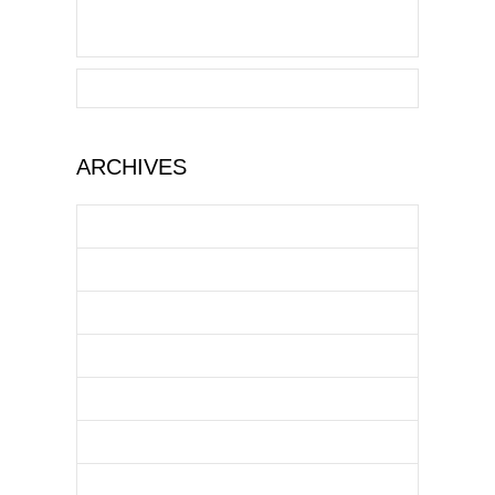
ЗЕРКАЛО KRAKEN TOR ONION САЙТ
SHOP
6ur38jp9l0h0g9fgl1
ARCHIVES
June 2026
May 2026
April 2026
March 2026
December 2018
November 2018
October 2018