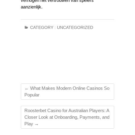
verhogen het vertrouwen van spelers
aanzienlijk.
CATEGORY :
UNCATEGORIZED
←
What Makes Modern Online Casinos So
Popular
Roosterbet Casino for Australian Players: A
Closer Look at Onboarding, Payments, and
Play
→