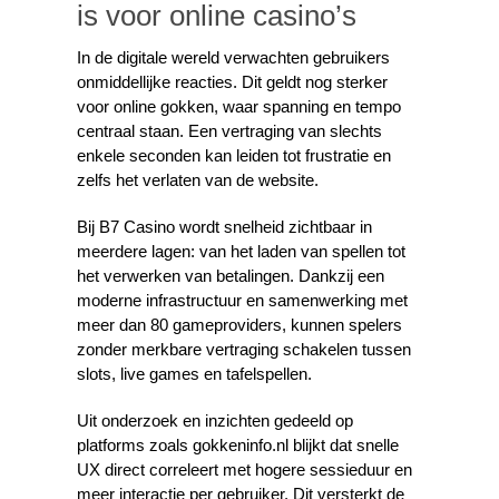
is voor online casino’s
In de digitale wereld verwachten gebruikers
onmiddellijke reacties. Dit geldt nog sterker
voor online gokken, waar spanning en tempo
centraal staan. Een vertraging van slechts
enkele seconden kan leiden tot frustratie en
zelfs het verlaten van de website.
Bij B7 Casino wordt snelheid zichtbaar in
meerdere lagen: van het laden van spellen tot
het verwerken van betalingen. Dankzij een
moderne infrastructuur en samenwerking met
meer dan 80 gameproviders, kunnen spelers
zonder merkbare vertraging schakelen tussen
slots, live games en tafelspellen.
Uit onderzoek en inzichten gedeeld op
platforms zoals gokkeninfo.nl blijkt dat snelle
UX direct correleert met hogere sessieduur en
meer interactie per gebruiker. Dit versterkt de