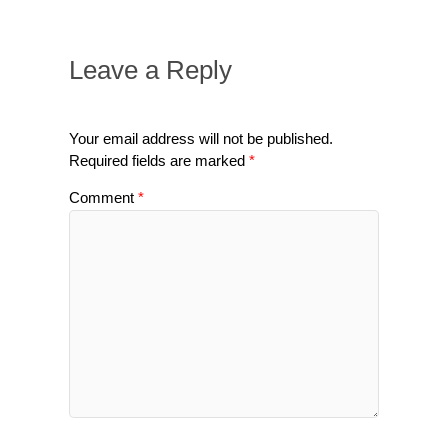
Leave a Reply
Your email address will not be published.
Required fields are marked
*
Comment
*