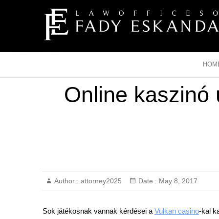
Skip
to
content
HOM
Online kaszinó
Author :
attorney2025
Date :
May 8, 2017
Sok játékosnak vannak kérdései a
Vulkan casino
-kal k