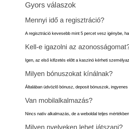
Gyors válaszok
Mennyi idő a regisztráció?
A regisztráció kevesebb mint 5 percet vesz igénybe, ha
Kell-e igazolni az azonosságomat
Igen, az első kifizetés előtt a kaszinó kérheti személ
Milyen bónuszokat kínálnak?
Általában üdvözlő bónusz, deposit bónuszok, ingyenes
Van mobilalkalmazás?
Nincs natív alkalmazás, de a weboldal teljes mértékben
Milyen nyelveken lehet játszani?