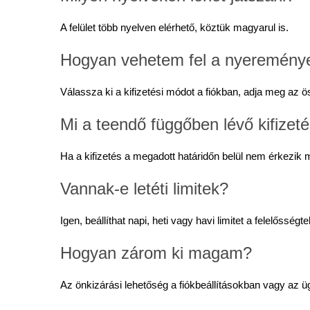
A felület több nyelven elérhető, köztük magyarul is.
Hogyan vehetem fel a nyeremény
Válassza ki a kifizetési módot a fiókban, adja meg az ö
Mi a teendő függőben lévő kifizet
Ha a kifizetés a megadott határidőn belül nem érkezik m
Vannak-e letéti limitek?
Igen, beállíthat napi, heti vagy havi limitet a felelősségt
Hogyan zárom ki magam?
Az önkizárási lehetőség a fiókbeállításokban vagy az üg