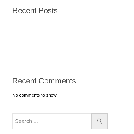
Recent Posts
rnpb7t2xot2qgcj
Cash Club Casino Vegas Slots Apps on Google
Play
ДАРКНЕТ КРАКЕН ЗЕРКАЛО САЙТ ШОП
ЗЕРКАЛО KRAKEN TOR ONION САЙТ SHOP
6ur38jp9l0h0g9fgl1
Recent Comments
No comments to show.