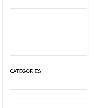
June 2015
May 2015
April 2015
March 2015
February 2015
January 2015
CATEGORIES
03.06
18.05
allinbet-it.com