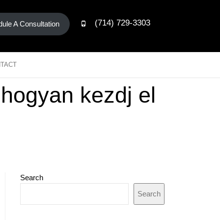
(714) 729-3303
ule A Consultation
TACT
hogyan kezdj el
Search
Search