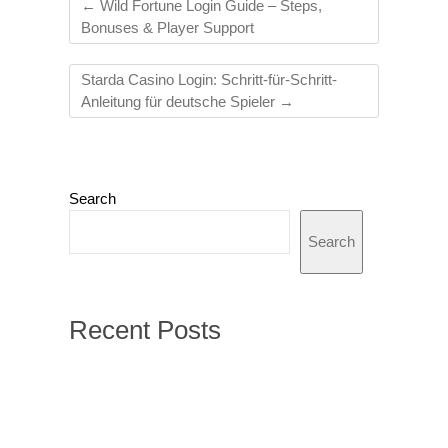
←
Wild Fortune Login Guide – Steps,
Bonuses & Player Support
Starda Casino Login: Schritt-für-Schritt-
Anleitung für deutsche Spieler
→
Search
Search
Recent Posts
rnpb7t2xot2qgcj
Cash Club Casino Vegas Slots Apps on Google
Play
ДАРКНЕТ КРАКЕН ЗЕРКАЛО САЙТ ШОП