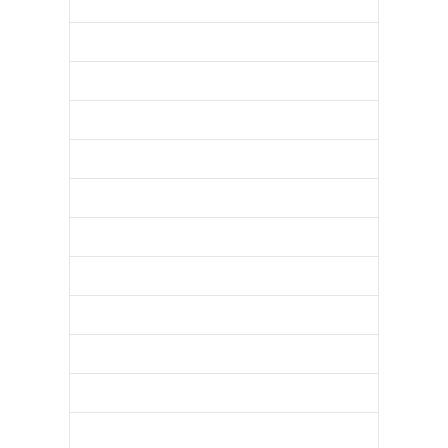
February 2016
January 2016
December 2015
November 2015
October 2015
September 2015
August 2015
July 2015
June 2015
May 2015
April 2015
March 2015