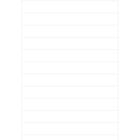
January 2017
December 2016
November 2016
October 2016
September 2016
August 2016
July 2016
June 2016
May 2016
April 2016
March 2016