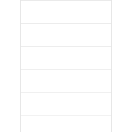
December 2018
November 2018
October 2018
September 2018
August 2018
July 2018
June 2018
May 2018
April 2018
March 2018
February 2018