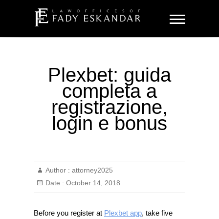
Skip
to
content
Immigration Attorney Help
Plexbet: guida
completa a
registrazione,
login e bonus
Author :
attorney2025
Date :
October 14, 2018
Before you register at
Plexbet app
, take five