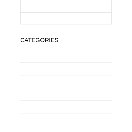
February 2015
January 2015
CATEGORIES
03.06
18.05
allinbet-it.com
crownplay zebroid
new
paris