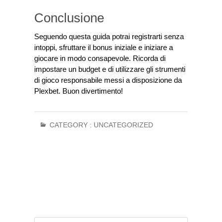
Conclusione
Seguendo questa guida potrai registrarti senza
intoppi, sfruttare il bonus iniziale e iniziare a
giocare in modo consapevole. Ricorda di
impostare un budget e di utilizzare gli strumenti
di gioco responsabile messi a disposizione da
Plexbet. Buon divertimento!
CATEGORY :
UNCATEGORIZED