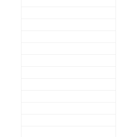
April 2017
March 2017
February 2017
January 2017
December 2016
November 2016
October 2016
September 2016
August 2016
July 2016
June 2016
May 2016