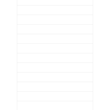
May 2026
April 2026
March 2026
December 2018
November 2018
October 2018
September 2018
August 2018
July 2018
June 2018
May 2018
April 2018