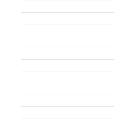
March 2018
February 2018
January 2018
December 2017
November 2017
October 2017
September 2017
August 2017
July 2017
June 2017
May 2017