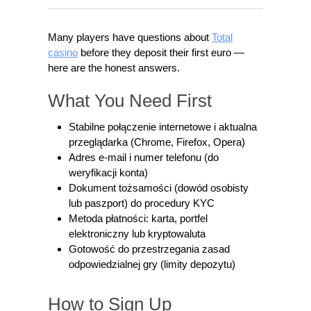
Many players have questions about
Total
casino
before they deposit their first euro —
here are the honest answers.
What You Need First
Stabilne połączenie internetowe i aktualna
przeglądarka (Chrome, Firefox, Opera)
Adres e-mail i numer telefonu (do
weryfikacji konta)
Dokument tożsamości (dowód osobisty
lub paszport) do procedury KYC
Metoda płatności: karta, portfel
elektroniczny lub kryptowaluta
Gotowość do przestrzegania zasad
odpowiedzialnej gry (limity depozytu)
How to Sign Up