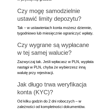
Czy mogę samodzielnie
ustawić limity depozytu?
Tak – w ustawieniach konta możesz dziennie,
tygodniowo lub miesięcznie ograniczyć wpłaty.
Czy wygrane są wypłacane
w tej samej walucie?
Zazwyczaj tak. Jeśli wpłacasz w PLN, wypłata
nastąpi w PLN, chyba że wybierzesz inną
walutę przy rejestracji.
Jak długo trwa weryfikacja
konta (KYC)?
Od kilku godzin do 2 dni roboczych – w
zależności od kompletności dokumentów.