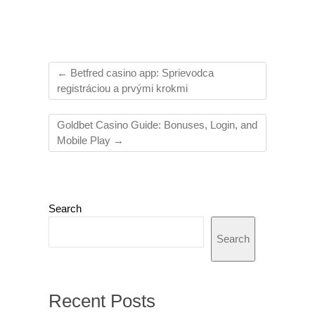
←
Betfred casino app: Sprievodca
registráciou a prvými krokmi
Goldbet Casino Guide: Bonuses, Login, and
Mobile Play
→
Search
Search
Recent Posts