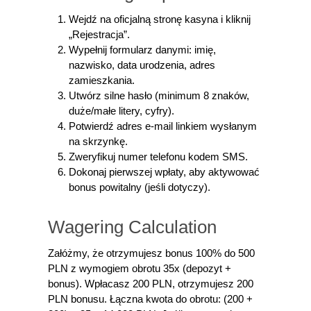
Wejdź na oficjalną stronę kasyna i kliknij
„Rejestracja”.
Wypełnij formularz danymi: imię,
nazwisko, data urodzenia, adres
zamieszkania.
Utwórz silne hasło (minimum 8 znaków,
duże/małe litery, cyfry).
Potwierdź adres e-mail linkiem wysłanym
na skrzynkę.
Zweryfikuj numer telefonu kodem SMS.
Dokonaj pierwszej wpłaty, aby aktywować
bonus powitalny (jeśli dotyczy).
Wagering Calculation
Załóżmy, że otrzymujesz bonus 100% do 500
PLN z wymogiem obrotu 35x (depozyt +
bonus). Wpłacasz 200 PLN, otrzymujesz 200
PLN bonusu. Łączna kwota do obrotu: (200 +