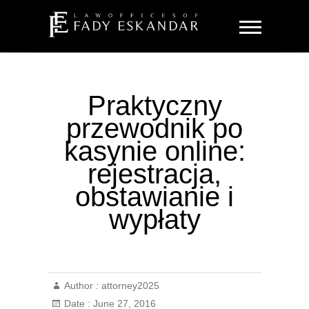
Skip
to
content
Immigration Attorney Help
Praktyczny
przewodnik po
kasynie online:
rejestracja,
obstawianie i
wypłaty
Author :
attorney2025
Date :
June 27, 2016