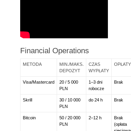
Financial Operations
METODA
MIN./MAKS.
CZAS
OPŁATY
DEPOZYT
WYPŁATY
Visa/Mastercard
20 / 5 000
1–3 dni
Brak
PLN
robocze
Skrill
30 / 10 000
do 24 h
Brak
PLN
Bitcoin
50 / 20 000
2–12 h
Brak
PLN
(opłata
sieciowa