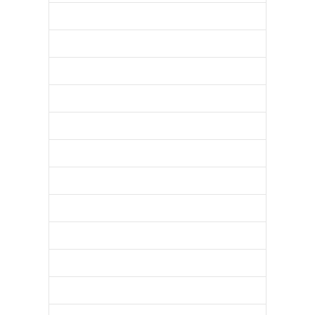
April 2016
March 2016
February 2016
January 2016
December 2015
November 2015
October 2015
September 2015
August 2015
July 2015
June 2015