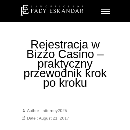
Skip
to
content
Immigration Attorney Help
Rejestracja w
Bizzo Casino –
praktyczny
przewodnik krok
po kroku
Author :
attorney2025
Date :
August 21, 2017