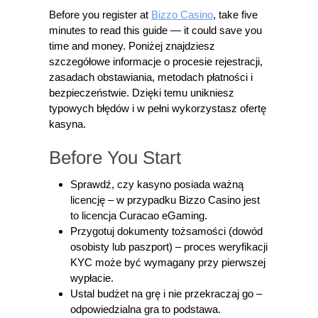
Before you register at
Bizzo Casino
, take five
minutes to read this guide — it could save you
time and money. Poniżej znajdziesz
szczegółowe informacje o procesie rejestracji,
zasadach obstawiania, metodach płatności i
bezpieczeństwie. Dzięki temu unikniesz
typowych błędów i w pełni wykorzystasz ofertę
kasyna.
Before You Start
Sprawdź, czy kasyno posiada ważną
licencję – w przypadku Bizzo Casino jest
to licencja Curacao eGaming.
Przygotuj dokumenty tożsamości (dowód
osobisty lub paszport) – proces weryfikacji
KYC może być wymagany przy pierwszej
wypłacie.
Ustal budżet na grę i nie przekraczaj go –
odpowiedzialna gra to podstawa.