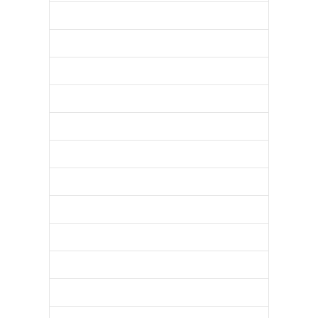
March 2016
February 2016
January 2016
December 2015
November 2015
October 2015
September 2015
August 2015
July 2015
June 2015
May 2015