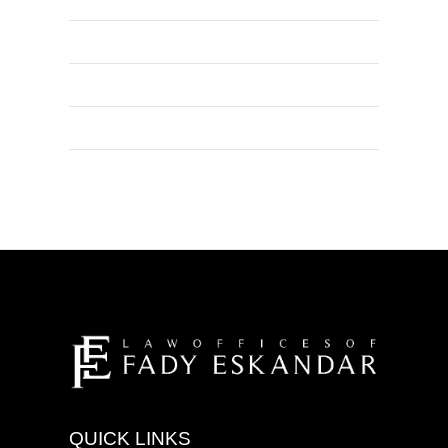
Entries feed
Comments feed
WordPress.org
QUICK LINKS