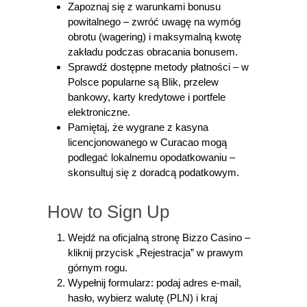
Zapoznaj się z warunkami bonusu
powitalnego – zwróć uwagę na wymóg
obrotu (wagering) i maksymalną kwotę
zakładu podczas obracania bonusem.
Sprawdź dostępne metody płatności – w
Polsce popularne są Blik, przelew
bankowy, karty kredytowe i portfele
elektroniczne.
Pamiętaj, że wygrane z kasyna
licencjonowanego w Curacao mogą
podlegać lokalnemu opodatkowaniu –
skonsultuj się z doradcą podatkowym.
How to Sign Up
Wejdź na oficjalną stronę Bizzo Casino –
kliknij przycisk „Rejestracja” w prawym
górnym rogu.
Wypełnij formularz: podaj adres e-mail,
hasło, wybierz walutę (PLN) i kraj