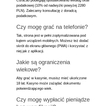
Curacao podlegają opodatkowaniu według skali
podatkowej (10% od nadwyżki powyżej 2280
PLN). Zalecamy konsultację z doradcą
podatkowym.
Czy mogę grać na telefonie?
Tak, strona jest w pełni zoptymalizowana pod
kątem urządzeń mobilnych. Możesz też dodać
skrót do ekranu głównego (PWA) i korzystać z
niej jak z aplikacji.
Jakie są ograniczenia
wiekowe?
Aby grać w kasynie, musisz mieć ukończone
18 lat. Kasyno może zażądać dokumentu
potwierdzającego wiek.
Czy mogę wypłacić pieniądze