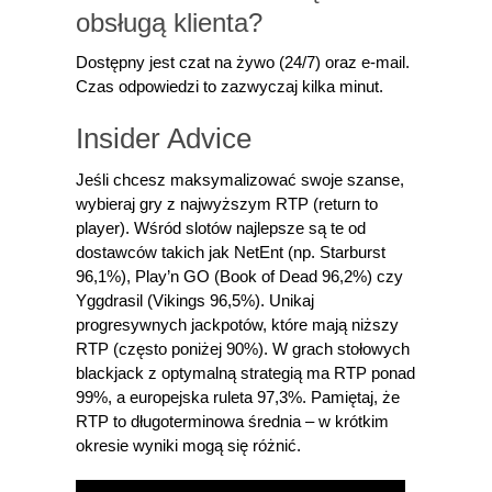
obsługą klienta?
Dostępny jest czat na żywo (24/7) oraz e-mail.
Czas odpowiedzi to zazwyczaj kilka minut.
Insider Advice
Jeśli chcesz maksymalizować swoje szanse,
wybieraj gry z najwyższym RTP (return to
player). Wśród slotów najlepsze są te od
dostawców takich jak NetEnt (np. Starburst
96,1%), Play’n GO (Book of Dead 96,2%) czy
Yggdrasil (Vikings 96,5%). Unikaj
progresywnych jackpotów, które mają niższy
RTP (często poniżej 90%). W grach stołowych
blackjack z optymalną strategią ma RTP ponad
99%, a europejska ruleta 97,3%. Pamiętaj, że
RTP to długoterminowa średnia – w krótkim
okresie wyniki mogą się różnić.