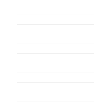
April 2026
March 2026
December 2018
November 2018
October 2018
September 2018
August 2018
July 2018
June 2018
May 2018
April 2018
March 2018