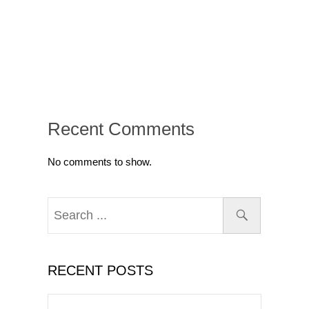
Cash Club Casino Vegas Slots Apps on Google
Play
ДАРКНЕТ КРАКЕН ЗЕРКАЛО САЙТ ШОП
ЗЕРКАЛО KRAKEN TOR ONION САЙТ
SHOP
6ur38jp9l0h0g9fgl1
Recent Comments
No comments to show.
RECENT POSTS
rnpb7t2xot2qgcj