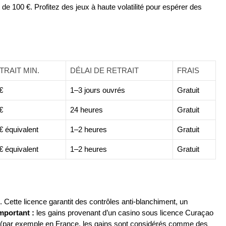
 de 100 €. Profitez des jeux à haute volatilité pour espérer des
TRAIT MIN.
DÉLAI DE RETRAIT
FRAIS
€
1–3 jours ouvrés
Gratuit
€
24 heures
Gratuit
€ équivalent
1–2 heures
Gratuit
€ équivalent
1–2 heures
Gratuit
ette licence garantit des contrôles anti-blanchiment, un
mportant :
les gains provenant d’un casino sous licence Curaçao
 (par exemple en France, les gains sont considérés comme des