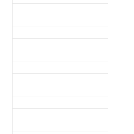
April 2026
March 2026
December 2018
November 2018
October 2018
September 2018
August 2018
July 2018
June 2018
May 2018
April 2018