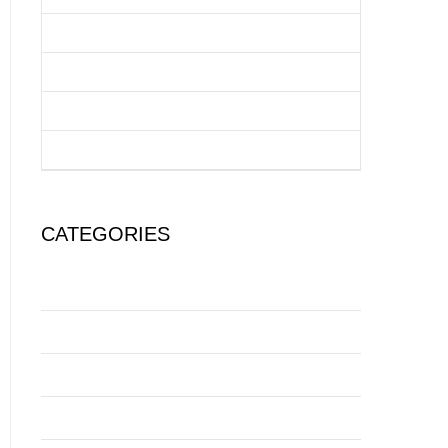
April 2015
March 2015
February 2015
January 2015
CATEGORIES
03.06
18.05
allinbet-it.com
crownplay zebroid