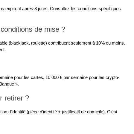
ns expirent après 3 jours. Consultez les conditions spécifiques
 conditions de mise ?
able (blackjack, roulette) contribuent seulement à 10% ou moins.
ent.
semaine pour les cartes, 10 000 € par semaine pour les crypto-
 Banque ».
 retirer ?
on d’identité (pièce d’identité + justificatif de domicile). C’est