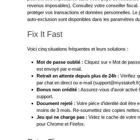
revenus imposables). Consultez votre conseiller fiscal
protéger vos transactions et données personnelles. Le j
auto-exclusion sont disponibles dans les paramètres d
Fix It Fast
Voici cinq situations fréquentes et leurs solutions :
Mot de passe oublié :
Cliquez sur « Mot de passe o
est envoyé par e-mail.
Retrait en attente depuis plus de 24h :
Vérifiez 
par chat en direct ou e-mail (support@mystakefr.fr)
Bonus non crédité :
Assurez-vous d’avoir activé l’
support.
Document rejeté :
Votre pièce d’identité doit être e
moins de 3 mois. Re-soumettez des copies nettes
Jeu qui ne charge pas :
Videz le cache de votre n
pour Chrome et Firefox.