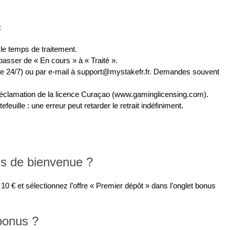
:
le temps de traitement.
t passer de « En cours » à « Traité ».
ible 24/7) ou par e-mail à support@mystakefr.fr. Demandes souvent
e réclamation de la licence Curaçao (www.gaminglicensing.com).
feuille : une erreur peut retarder le retrait indéfiniment.
us de bienvenue ?
10 € et sélectionnez l’offre « Premier dépôt » dans l’onglet bonus
 bonus ?