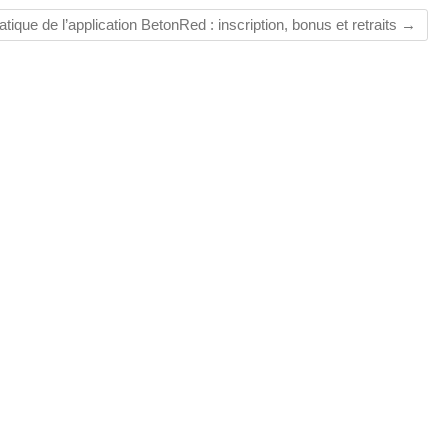
tique de l’application BetonRed : inscription, bonus et retraits
→