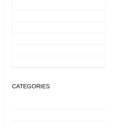
June 2015
May 2015
April 2015
March 2015
February 2015
January 2015
CATEGORIES
03.06
18.05
allinbet-it.com