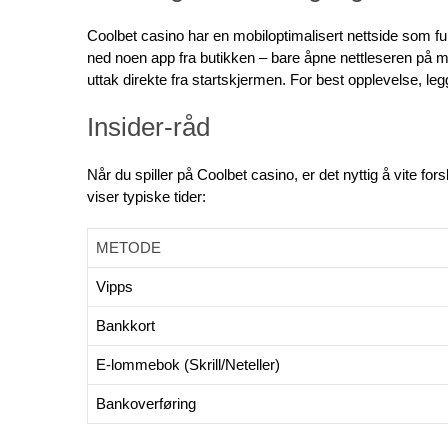
Coolbet casino har en mobiloptimalisert nettside som 
ned noen app fra butikken – bare åpne nettleseren på mob
uttak direkte fra startskjermen. For best opplevelse, le
Insider-råd
Når du spiller på Coolbet casino, er det nyttig å vite fo
viser typiske tider:
METODE
Vipps
Bankkort
E-lommebok (Skrill/Neteller)
Bankoverføring