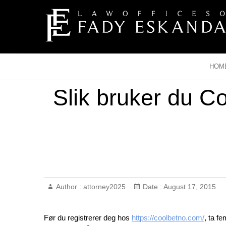
Skip
to
content
HOM
Slik bruker du C
Author :
attorney2025
Date :
August 17, 2015
Før du registrerer deg hos
https://coolbetno.com/
, ta f