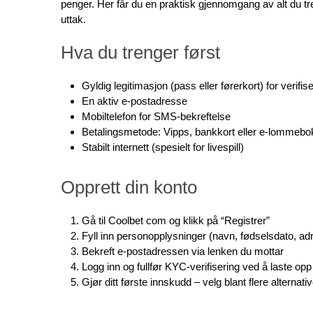
penger. Her får du en praktisk gjennomgang av alt du tre
uttak.
Hva du trenger først
Gyldig legitimasjon (pass eller førerkort) for verifis
En aktiv e-postadresse
Mobiltelefon for SMS-bekreftelse
Betalingsmetode: Vipps, bankkort eller e-lommebo
Stabilt internett (spesielt for livespill)
Opprett din konto
Gå til Coolbet com og klikk på “Registrer”
Fyll inn personopplysninger (navn, fødselsdato, ad
Bekreft e-postadressen via lenken du mottar
Logg inn og fullfør KYC-verifisering ved å laste opp
Gjør ditt første innskudd – velg blant flere alternativ