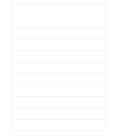
May 2016
April 2016
March 2016
February 2016
January 2016
December 2015
November 2015
October 2015
September 2015
August 2015
July 2015