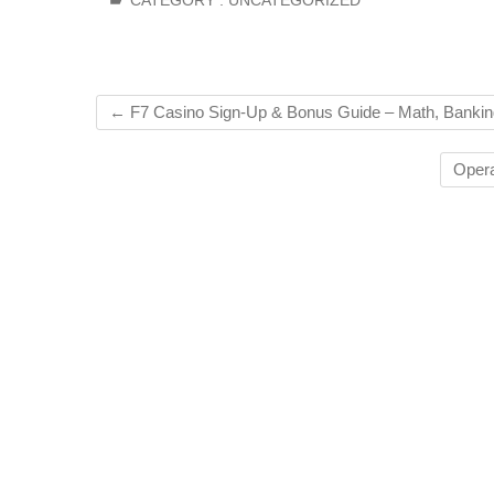
CATEGORY :
UNCATEGORIZED
←
F7 Casino Sign-Up & Bonus Guide – Math, Banking
Opera