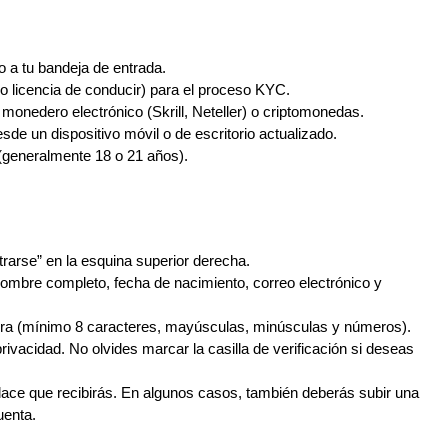
o a tu bandeja de entrada.
o licencia de conducir) para el proceso KYC.
 monedero electrónico (Skrill, Neteller) o criptomonedas.
sde un dispositivo móvil o de escritorio actualizado.
 (generalmente 18 o 21 años).
trarse” en la esquina superior derecha.
nombre completo, fecha de nacimiento, correo electrónico y
ra (mínimo 8 caracteres, mayúsculas, minúsculas y números).
privacidad. No olvides marcar la casilla de verificación si deseas
enlace que recibirás. En algunos casos, también deberás subir una
uenta.