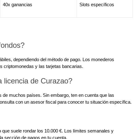
40x ganancias
Slots específicos
 fondos?
 hábiles, dependiendo del método de pago. Los monederos
s criptomonedas y las tarjetas bancarias.
a licencia de Curazao?
res de muchos países. Sin embargo, ten en cuenta que las
nsulta con un asesor fiscal para conocer tu situación específica.
ro que suele rondar los 10.000 €. Los límites semanales y
la sección de pagos en tu cuenta.