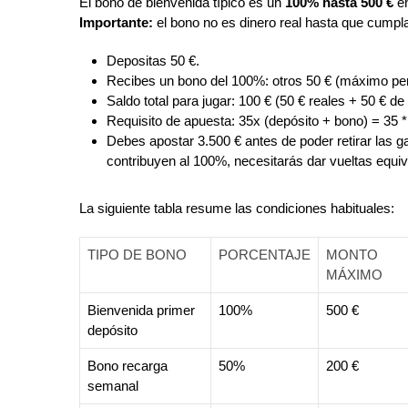
El bono de bienvenida típico es un
100% hasta 500 €
en
Importante:
el bono no es dinero real hasta que cumpl
Depositas 50 €.
Recibes un bono del 100%: otros 50 € (máximo perm
Saldo total para jugar: 100 € (50 € reales + 50 € de
Requisito de apuesta: 35x (depósito + bono) = 35 *
Debes apostar 3.500 € antes de poder retirar las
contribuyen al 100%, necesitarás dar vueltas equiv
La siguiente tabla resume las condiciones habituales:
TIPO DE BONO
PORCENTAJE
MONTO
MÁXIMO
Bienvenida primer
100%
500 €
depósito
Bono recarga
50%
200 €
semanal