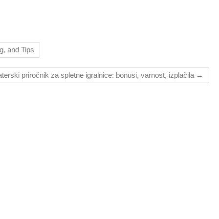
, and Tips
terski priročnik za spletne igralnice: bonusi, varnost, izplačila
→