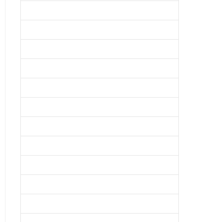
April 2017
March 2017
February 2017
January 2017
December 2016
November 2016
October 2016
September 2016
August 2016
July 2016
June 2016