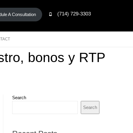
(714) 729-3303
ule A Consultation
TACT
stro, bonos y RTP
Search
Search