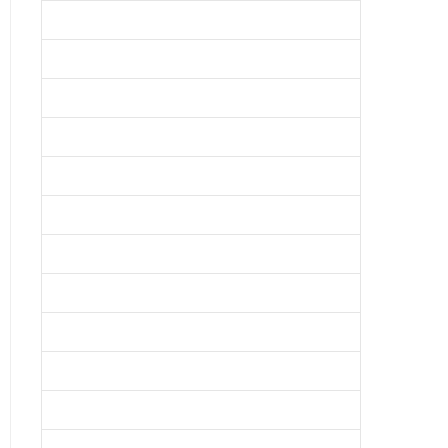
May 2026
April 2026
March 2026
December 2018
November 2018
October 2018
September 2018
August 2018
July 2018
June 2018
May 2018